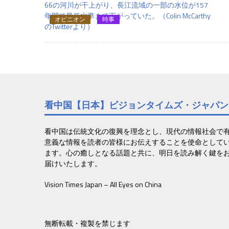
66の河川が干上がり、長江流域の一部の水位が157
年間で最低水準まで下がっていた。（Colin McCarthy
オピニオン
時事
のTwitterより）
看中国【日本】ビジョンタイムズ・ジャパン
看中国は伝統文化の復興を理念とし、現代の情報社会で
意義な情報を読者の皆様にお伝えすることを使命として
ます。心の癒しとなる話題と共に、明日を読み解く鍵を
届けいたします。
Vision Times Japan – All Eyes on China
無断転載・複製を禁じます