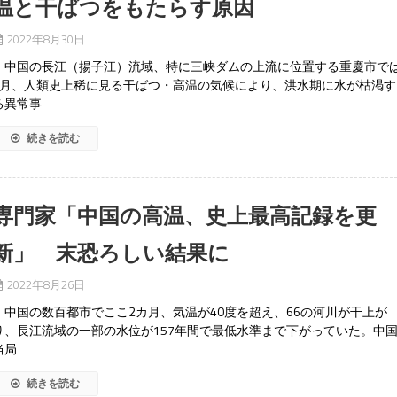
温と干ばつをもたらす原因
2022年8月30日
中国の長江（揚子江）流域、特に三峡ダムの上流に位置する重慶市で
8月、人類史上稀に見る干ばつ・高温の気候により、洪水期に水が枯渇す
る異常事
続きを読む
専門家「中国の高温、史上最高記録を更
新」 末恐ろしい結果に
2022年8月26日
中国の数百都市でここ2カ月、気温が40度を超え、66の河川が干上が
り、長江流域の一部の水位が157年間で最低水準まで下がっていた。中
当局
続きを読む