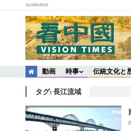
2026年8月9日
動画
時事
伝統文化と
タグ:
長江流域