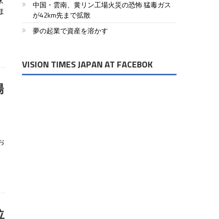
水
中国・雲南、黄リン工場火災の恐怖 猛毒ガス
ほ
が42km先まで拡散
夢の起業で資産を溶かす
VISION TIMES JAPAN AT FACEBOK
陽
お
位