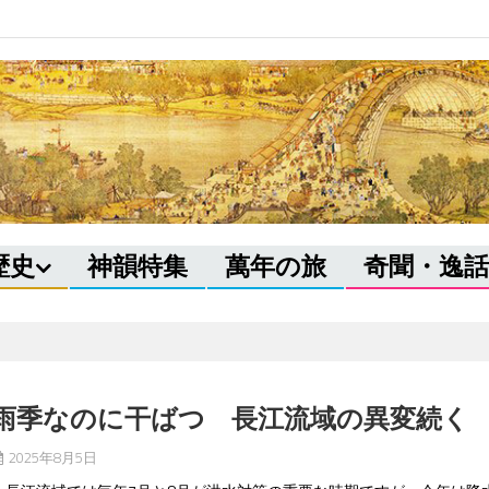
歴史
神韻特集
萬年の旅
奇聞・逸話
雨季なのに干ばつ 長江流域の異変続く
2025年8月5日