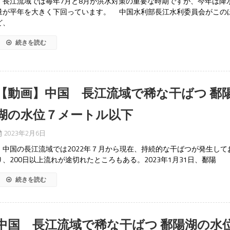
長江流域では毎年7月と8月が洪水対策の重要な時期ですが、今年は降
量が平年を大きく下回っています。 中国水利部長江水利委員会がこの
ど、
続きを読む
【動画】中国 長江流域で稀な干ばつ 鄱
湖の水位７メートル以下
2023年2月6日
中国の長江流域では2022年７月から現在、持続的な干ばつが発生して
り、200日以上流れが途切れたところもある。2023年1月31日、鄱陽
続きを読む
中国 長江流域で稀な干ばつ 鄱陽湖の水