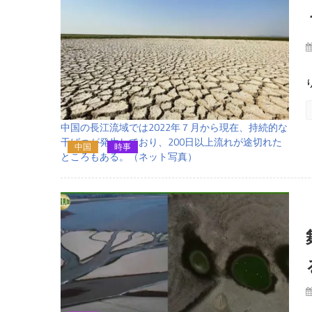
中国の長江流域では2022年７月から現在、持続的な
干ばつが発生しており、200日以上流れが途切れた
中国
時事
ところもある。（ネット写真）