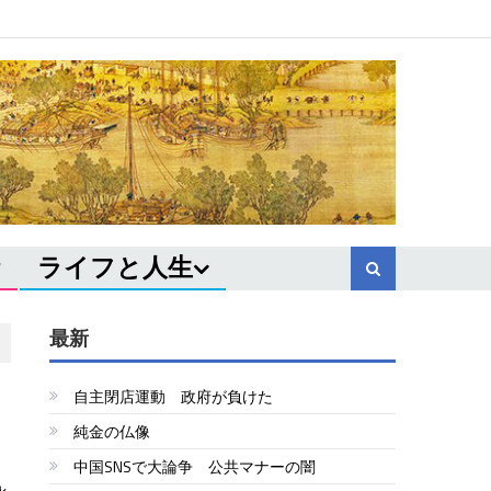
ライフと人生
最新
自主閉店運動 政府が負けた
純金の仏像
中国SNSで大論争 公共マナーの闇