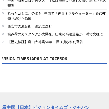
中国で新型コロナ再拡大 症状は発熱より激しい咳、患者たちの
悲鳴
拾ったゴミに川の水を…中国で「偽ミネラルウォーター」を30年
売り続けた恐怖
西安市の屋台街 濁流に沈む
積み荷のガスタンクが大爆発、山東の高速道路が一瞬で火柱に
【歴史検証】唐山大地震50年 握り潰された警告
VISION TIMES JAPAN AT FACEBOK
看中国【日本】ビジョンタイムズ・ジャパン