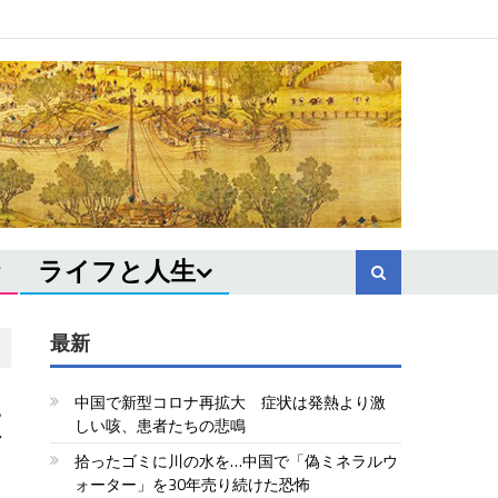
ライフと人生
最新
中国で新型コロナ再拡大 症状は発熱より激
証
しい咳、患者たちの悲鳴
拾ったゴミに川の水を…中国で「偽ミネラルウ
ォーター」を30年売り続けた恐怖