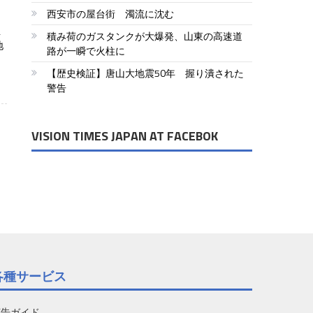
西安市の屋台街 濁流に沈む
生
積み荷のガスタンクが大爆発、山東の高速道
地
路が一瞬で火柱に
【歴史検証】唐山大地震50年 握り潰された
警告
VISION TIMES JAPAN AT FACEBOK
各種サービス
広告ガイド