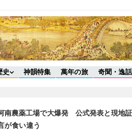
歴史
神韻特集
萬年の旅
奇聞・逸話
河南農薬工場で大爆発 公式発表と現地
言が食い違う