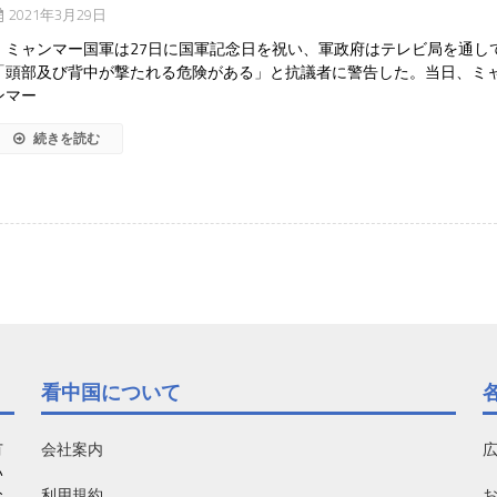
2021年3月29日
ミャンマー国軍は27日に国軍記念日を祝い、軍政府はテレビ局を通し
「頭部及び背中が撃たれる危険がある」と抗議者に警告した。当日、ミ
ンマー
続きを読む
看中国について
有
会社案内
い
利用規約
お