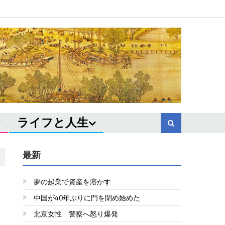
ライフと人生
最新
夢の起業で資産を溶かす
中国が40年ぶりに門を閉め始めた
北京女性 警察へ怒り爆発