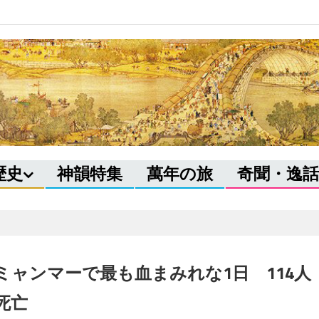
歴史
神韻特集
萬年の旅
奇聞・逸話
ミャンマーで最も血まみれな1日 114人
死亡