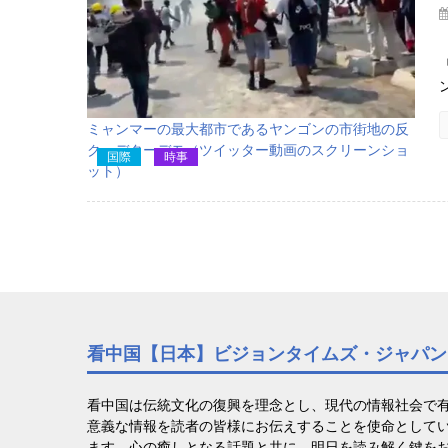
ミャンマーの最大都市であるヤンゴンの市街地の反
クーデターデモ（ツイッター動画のスクリーンショ
国際
時事
ット）
看中国【日本】ビジョンタイムズ・ジャパン
看中国は伝統文化の復興を理念とし、現代の情報社会で
意義な情報を読者の皆様にお伝えすることを使命として
ます。心の癒しとなる話題と共に、明日を読み解く鍵を