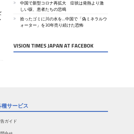
中国で新型コロナ再拡大 症状は発熱より激
しい咳、患者たちの悲鳴
て
拾ったゴミに川の水を…中国で「偽ミネラルウ
ャ
ォーター」を30年売り続けた恐怖
VISION TIMES JAPAN AT FACEBOK
各種サービス
広告ガイド
お問合せ