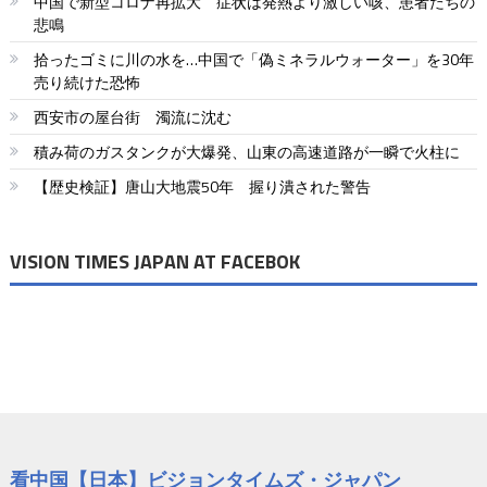
中国で新型コロナ再拡大 症状は発熱より激しい咳、患者たちの
悲鳴
拾ったゴミに川の水を…中国で「偽ミネラルウォーター」を30年
売り続けた恐怖
西安市の屋台街 濁流に沈む
積み荷のガスタンクが大爆発、山東の高速道路が一瞬で火柱に
【歴史検証】唐山大地震50年 握り潰された警告
VISION TIMES JAPAN AT FACEBOK
看中国【日本】ビジョンタイムズ・ジャパン