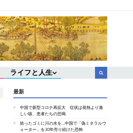
ライフと人生
最新
中国で新型コロナ再拡大 症状は発熱より激
しい咳、患者たちの悲鳴
拾ったゴミに川の水を…中国で「偽ミネラルウ
ォーター」を30年売り続けた恐怖