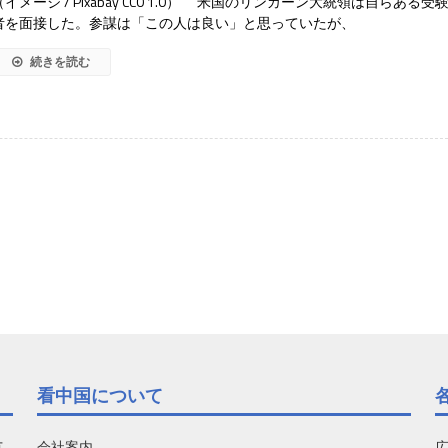
（イメージ / Pixabay CC0 1.0） 米国のリンカーン大統領は自らある受
者を面接した。参謀は「この人は良い」と思っていたが、
続きを読む
看中国について
有
会社案内