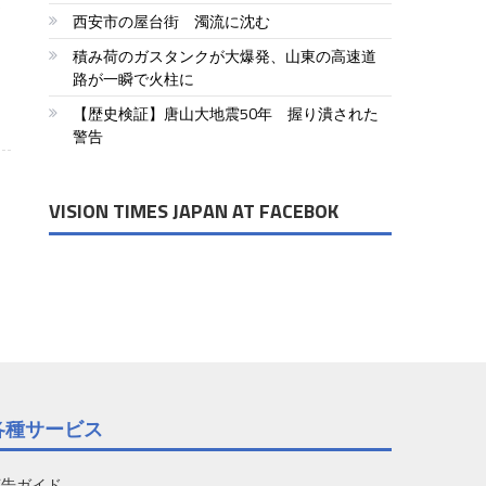
験
西安市の屋台街 濁流に沈む
積み荷のガスタンクが大爆発、山東の高速道
路が一瞬で火柱に
【歴史検証】唐山大地震50年 握り潰された
警告
VISION TIMES JAPAN AT FACEBOK
各種サービス
広告ガイド