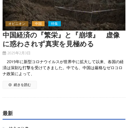
オピニオン
中国
特集
中国経済の『繁栄』と『崩壊』 虚像
に惑わされず真実を見極める
2025年2月3日
2019年に新型コロナウイルスが世界中に拡大して以来、各国の経
済は深刻な打撃を受けてきました。中でも、中国は厳格なゼロコロ
ナ政策によって、
続きを読む
最新