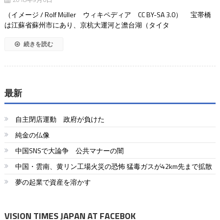
（イメージ / Rolf Müller ウィキペディア CC BY-SA 3.0） 宝帯橋
は江蘇省蘇州市にあり、京杭大運河と澹台湖（タイタ
続きを読む
最新
自主閉店運動 政府が負けた
純金の仏像
中国SNSで大論争 公共マナーの闇
中国・雲南、黄リン工場火災の恐怖 猛毒ガスが42km先まで拡散
夢の起業で資産を溶かす
VISION TIMES JAPAN AT FACEBOK