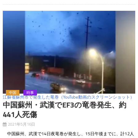
中国
時事
江蘇省蘇州市で発生した竜巻（YouTube動画のスクリーンショット）
中国蘇州・武漢でEF3の竜巻発生、約
441人死傷
2021年5月16日
中国蘇州、武漢で14日夜竜巻が発生し、15日午後までに、計12人