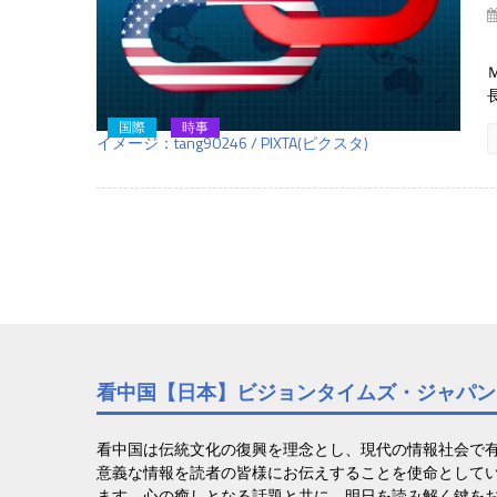
国際
時事
イメージ：tang90246 / PIXTA(ピクスタ)
看中国【日本】ビジョンタイムズ・ジャパン
看中国は伝統文化の復興を理念とし、現代の情報社会で
意義な情報を読者の皆様にお伝えすることを使命として
ます。心の癒しとなる話題と共に、明日を読み解く鍵を