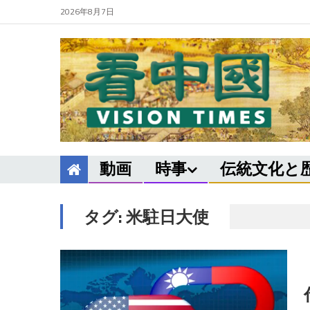
2026年8月7日
動画
時事
伝統文化と
タグ:
米駐日大使