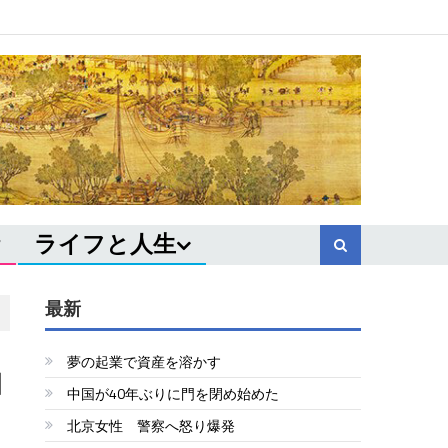
ライフと人生
最新
夢の起業で資産を溶かす
日
中国が40年ぶりに門を閉め始めた
北京女性 警察へ怒り爆発