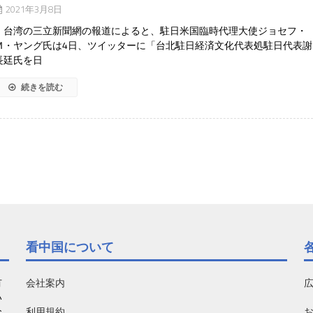
2021年3月8日
台湾の三立新聞網の報道によると、駐日米国臨時代理大使ジョセフ・
Ｍ・ヤング氏は4日、ツイッターに「台北駐日経済文化代表処駐日代表謝
長廷氏を日
続きを読む
看中国について
有
会社案内
い
利用規約
お