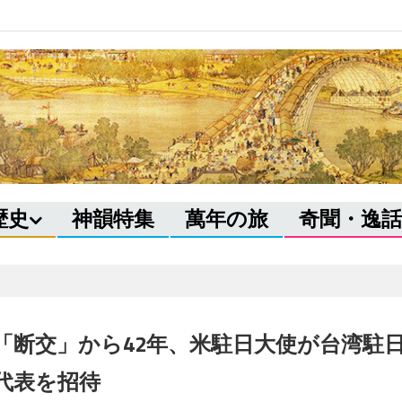
歴史
神韻特集
萬年の旅
奇聞・逸話
「断交」から42年、米駐日大使が台湾駐
代表を招待