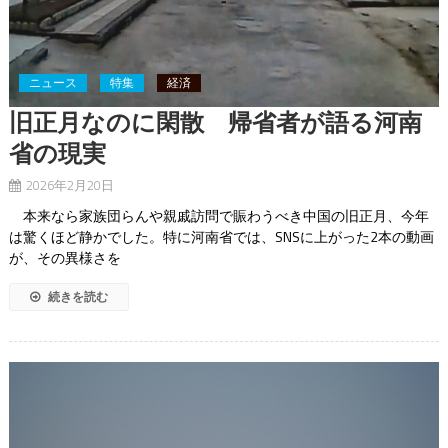
ニュース
特集
経済
旧正月なのに閑散 帰省者が語る河南
省の現実
2026年2月20日
本来なら家族団らんや親戚訪問で賑わうべき中国の旧正月、今年
は驚くほど静かでした。特に河南省では、SNSに上がった2本の動画
が、その異様さを
続きを読む