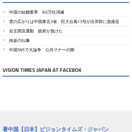
中国の結婚業界 8.6万社消滅
雲の広がりは中国東北3省 巨大台風13号が沿岸部に急接近
自主閉店運動 政府が負けた
純金の仏像
中国SNSで大論争 公共マナーの闇
VISION TIMES JAPAN AT FACEBOK
看中国【日本】ビジョンタイムズ・ジャパン