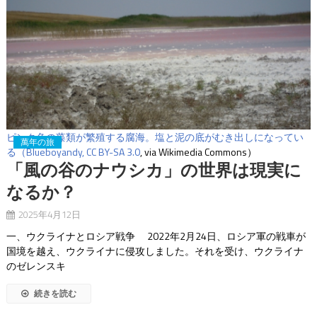
ピンク色の藻類が繁殖する腐海。塩と泥の底がむき出しになってい
萬年の旅
る（Blueboyandy,
CC BY-SA 3.0
, via Wikimedia Commons）
「風の谷のナウシカ」の世界は現実に
なるか？
2025年4月12日
一、ウクライナとロシア戦争 2022年2月24日、ロシア軍の戦車が
国境を越え、ウクライナに侵攻しました。それを受け、ウクライナ
のゼレンスキ
続きを読む