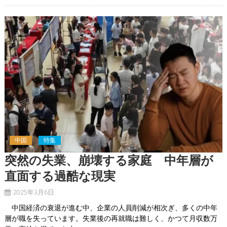
中国
特集
突然の失業、崩壊する家庭 中年層が
直面する過酷な現実
2025年3月6日
中国経済の衰退が進む中、企業の人員削減が相次ぎ、多くの中年
層が職を失っています。失業後の再就職は難しく、かつて月収数万