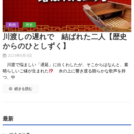
動画
歴史
川渡しの遅れで 結ばれた二人【歴史
からのひとしずく】
2023年8月3日
川渡で悩ましい「遅延」に出くわしたが、そこからはなんと、素
晴らしいご縁が生まれた
水の上に響き渡る朗らかな歌声を持
つ、中
続きを読む
最新