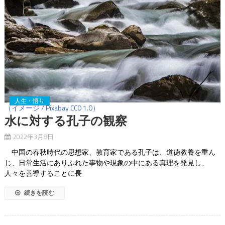
人生・悟り
（イメージ / Pixabay CC0 1.0）
水に対する孔子の観察
2022年3月8日
中国の春秋時代の思想家、教育家である孔子は、道徳教養を重ん
じ、日常生活にありふれた事物や現象の中にある真理を発見し、
人々を善導することに長
続きを読む