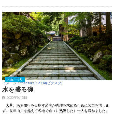
人生・悟り
イメージ：Yoshitaka / PIXTA(ピクスタ)
水を盛る碗
2020年9月3日
大昔、ある修行を目指す若者が真理を求めるために苦労を惜しま
ず、長年山川を越えて各地で道（に熟達した）士人を尋ねました。