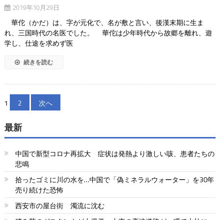
2019年10月29日
華佗（かだ）は、字が元化で、名が敷と言い、後漢末期に生ま
れ、三国時代の名医でした。 華佗は少年時代から故郷を離れ、遊
学し、仕途を求めず医
続きを読む
投
1
2
次へ
稿
最新
の
ペ
中国で新型コロナ再拡大 症状は発熱より激しい咳、患者たちの
悲鳴
ー
拾ったゴミに川の水を…中国で「偽ミネラルウォーター」を30年
ジ
売り続けた恐怖
送
西安市の屋台街 濁流に沈む