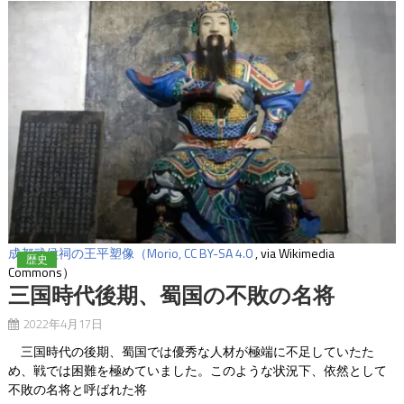
成都武侯祠の王平塑像
（Morio,
CC BY-SA 4.0
, via Wikimedia
歴史
Commons）
三国時代後期、蜀国の不敗の名将
2022年4月17日
三国時代の後期、蜀国では優秀な人材が極端に不足していたた
め、戦では困難を極めていました。このような状況下、依然として
不敗の名将と呼ばれた将