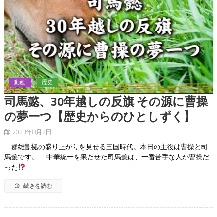
動画
歴史
司馬懿、30年越しの反旗 その源に曹操
の夢一つ【歴史からのひとしずく】
2023年8月2日
群雄割拠の盛り上がりを見せる三国時代。本日の主役は曹操と司
馬懿です。 中華統一を果たせた司馬懿は、一番苦手な人が曹操だ
った
続きを読む