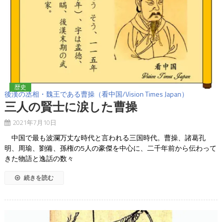
歴史
後漢の丞相・魏王である曹操（看中国/Vision Times Japan）
三人の賢士に涙した曹操
2021年7月10日
中国で最も波瀾万丈な時代と言われる三国時代。曹操、諸葛孔
明、周瑜、劉備、孫権の5人の豪傑を中心に、二千年前から伝わって
きた物語と逸話の数々
続きを読む