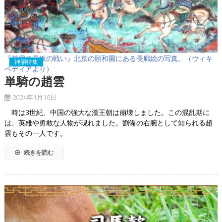
『趙雲の長板の戦い』北京の頤和園にある長廊絵の写真。（ウィキ
神韻特集
ペディアより）
単騎の趙雲
2024年1月16日
時は3世紀、中国の強大な漢王朝は崩壊しました。この混乱期に
は、英雄や勇敢な人物が現れました。劉備の右腕として知られる趙
雲もその一人です。
続きを読む