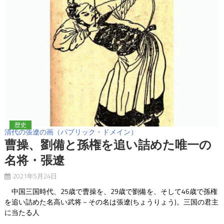
歴史
清代の張遼の画（パブリック・ドメイン）
曹操、劉備と孫権を追い詰めた唯一の
名将・張遼
2021年5月24日
中国三国時代、25歳で曹操を、29歳で劉備を、そして46歳で孫権
を追い詰めた名高い武将－その名は張遼(ちょうりょう)。三国の君主
に当たる人