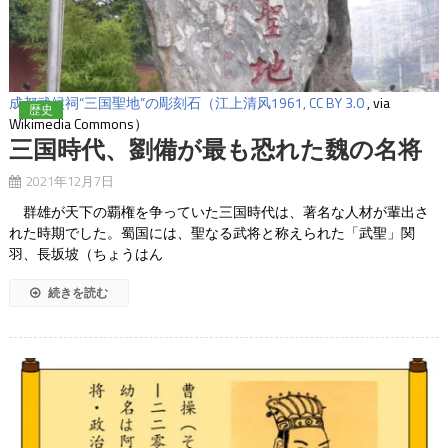
成都武候祠“三国聖地”
の彫刻石（江上清风1961,
CC BY 3.0
, via
歴史
Wikimedia Commons）
三国時代、劉備が最も恐れた魏の名将
2021年12月7日
群雄が天下の覇権を争っていた三国時代は、著名な人材が輩出さ
れた時期でした。蜀国には、聖なる武将と称えられた「武聖」関
羽、長坂坡（ちょうはん
続きを読む