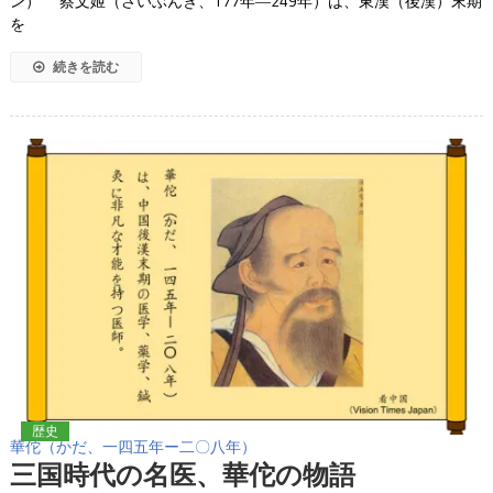
ン） 蔡文姬（さいぶんき、177年―249年）は、東漢（後漢）末期
を
続きを読む
歴史
華佗（かだ、一四五年ー二〇八年）
三国時代の名医、華佗の物語