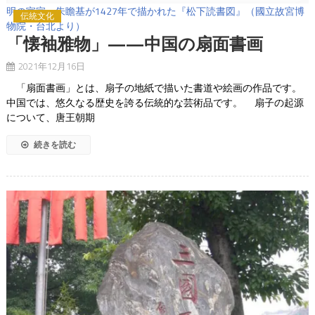
明の宣宗・朱瞻基が1427年で描かれた『松下読書図』（國立故宮博
伝統文化
物院・台北より）
「懐袖雅物」——中国の扇面書画
2021年12月16日
「扇面書画」とは、扇子の地紙で描いた書道や絵画の作品です。
中国では、悠久なる歴史を誇る伝統的な芸術品です。 扇子の起源
について、唐王朝期
続きを読む