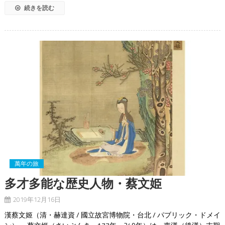
続きを読む
萬年の旅
多才多能な歴史人物・蔡文姫
2019年12月16日
漢蔡文姬（清・赫達資 / 國立故宮博物院・台北 / パブリック・ドメイ