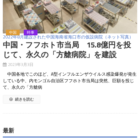
中国
時事
2022年8月建設された中国海南省海口市の仮設病院（ネット写真）
中国・フフホト市当局 15.8億円を投
じて、永久の「方艙病院」を建設
2023年3月3日
中国各地でこのほど、A型インフルエンザウイルス感染爆発が発生
している中、内モンゴル自治区フフホト市当局は突然、巨額を投じ
て、永久の「方艙病
続きを読む
最新