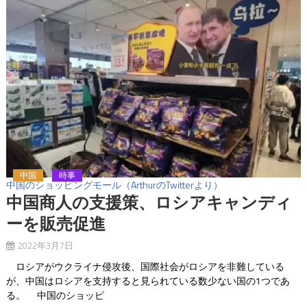
中国
時事
中国のショッピングモール（ArthurのTwitterより）
中国商人の支援策、ロシアキャンディ
ーを販売促進
2022年3月7日
ロシアがウクライナ侵攻後、国際社会がロシアを非難している
が、中国はロシアを支持すると見られている数少ない国の1つであ
る。 中国のショッピ