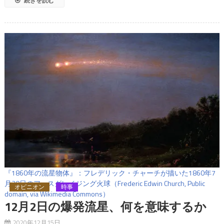
続きを読む
『1860年の流星物体』：フレデリック・チャーチが描いた1860年7
月20日のアースグレイジング火球（Frederic Edwin Church, Public
オピニオン
時事
domain, via Wikimedia Commons）
12月2日の爆発流星、何を意味するか
2020年12月15日