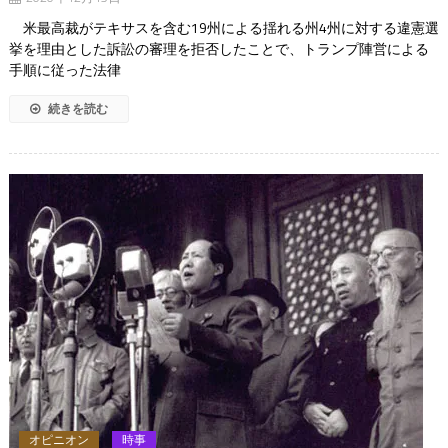
米最高裁がテキサスを含む19州による揺れる州4州に対する違憲選
挙を理由とした訴訟の審理を拒否したことで、トランプ陣営による
手順に従った法律
続きを読む
オピニオン
時事