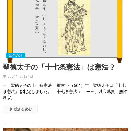
萬年の旅
聖徳太子の「十七条憲法」は憲法？
2021年5月31日
一、聖徳太子の十七条憲法 推古12（604）年、聖徳太子は「十七
条憲法」を制定しました。 十七条憲法： 一曰、以和爲貴、無忤
爲宗。
続きを読む