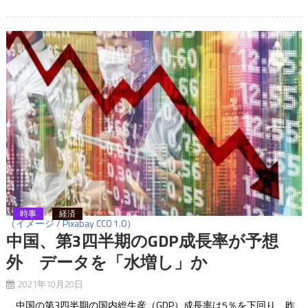
時事
経済
（イメージ / Pixabay CC0 1.0）
中国、第3四半期のGDP成長率が予想
外 データを「水増し」か
2021年10月20日
中国の第3四半期の国内総生産（GDP）成長率は5％を下回り、昨