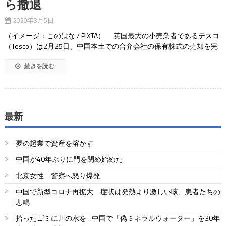
ら撤退
2020年3月5日
（イメージ：このはな / PIXTA） 英国最大の小売業者であるテスコ
（Tesco）は2月25日、中国本土での合弁会社の保有株式の売却を完
続きを読む
最新
夢の起業で資産を溶かす
中国が40年ぶりに門を閉め始めた
北京女性 警察へ怒り爆発
中国で新型コロナ再拡大 症状は発熱より激しい咳、患者たちの
悲鳴
拾ったゴミに川の水を…中国で「偽ミネラルウォーター」を30年