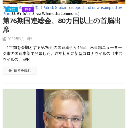
国際連合総会会議場（Patrick Gruban, cropped and downsampled by
国際
時事
Pine,
CC BY-SA 2.0
, via Wikimedia Commons）
第76期国連総会、80カ国以上の首脳出
席
2021年9月16日
1年間を会期とする第76期の国連総会が14日、米東部ニューヨー
ク市の国連本部で開幕した。昨年初めに新型コロナウイルス（中共
ウイルス、SAR
続きを読む