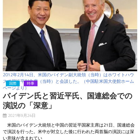
2012年2月14日、米国のバイデン副大統領（当時）はホワイトハウ
スで習近平副主席（当時）と会談した。（中国駐米国大使館ホーム
国際
時事
ページより）
バイデン氏と習近平氏、国連総会での
演説の「深意」
2021年9月24日
米国のバイデン大統領と中国の習近平国家主席は21日、国連総会
で演説を行った。米中が対立した後に行われた両首脳の演説には深
い意味が含まれてい