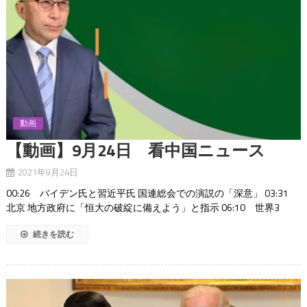
動画
【動画】9月24日 看中国ニュース
2021年9月24日
00:26 バイデン氏と習近平氏 国連総会での演説の「深意」 03:31
北京 地方政府に「恒大の破綻に備えよう」と指示 06:10 世界3
続きを読む