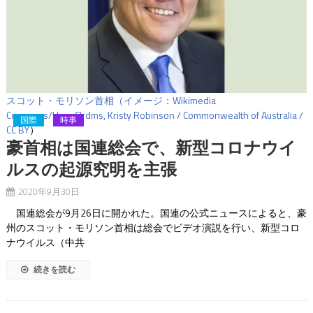
スコット・モリソン首相（イメージ：Wikimedia
Commons/User:Clrdms, Kristy Robinson / Commonwealth of Australia /
国際
時事
CC BY
）
豪首相は国連総会で、新型コロナウイ
ルスの起源究明を主張
2020年9月30日
国連総会が9月26日に開かれた。国連の公式ニュースによると、豪
州のスコット・モリソン首相は総会でビデオ演説を行い、新型コロ
ナウイルス（中共
続きを読む