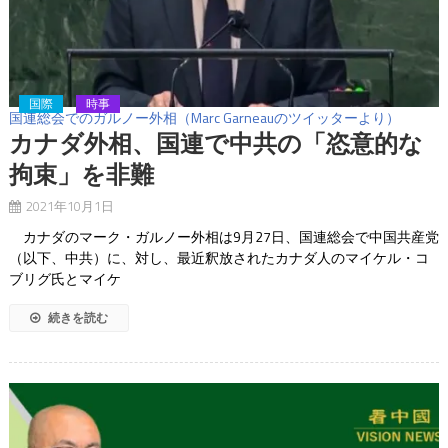
国際
時事
国連総会でのガルノー外相（Marc Garneauのツイッターより）
カナダ外相、国連で中共の「恣意的な
拘束」を非難
2021年10月1日
カナダのマーク・ガルノー外相は9月27日、国連総会で中国共産党
（以下、中共）に、対し、最近釈放されたカナダ人のマイケル・コ
ブリグ氏とマイケ
続きを読む