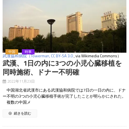
中国
時事
武漢協和病院（Towerman,
CC BY-SA 3.0
, via Wikimedia Commons）
武漢、1日の内に3つの小児心臓移植を
同時施術、ドナー不明確
2022年11月23日
中国湖北省武漢市にある武漢協和病院では7日の一日の内に、ドナ
ー不明の3つの小児心臓移植手術が完了したことが明らかにされた。
複数の中国メ
続きを読む