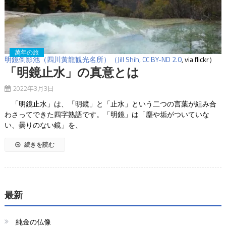
萬年の旅
明鏡倒影池（四川黃龍観光名所）（Jill Shih,
CC BY-ND 2.0
, via flickr）
「明鏡止水」の真意とは
2022年3月3日
「明鏡止水」は、「明鏡」と「止水」という二つの言葉が組み合
わさってできた四字熟語です。「明鏡」は「塵や垢がついていな
い、曇りのない鏡」を、
続きを読む
最新
純金の仏像