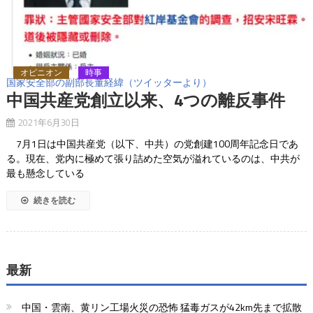
オピニオン
時事
国家安全部の副部長董経緯（ツイッターより）
中国共産党創立以来、4つの離反事件
2021年6月30日
7月1日は中国共産党（以下、中共）の党創建100周年記念日であ
る。現在、党内に極めて張り詰めた空気が溢れているのは、中共が
最も懸念している
続きを読む
最新
中国・雲南、黄リン工場火災の恐怖 猛毒ガスが42km先まで拡散