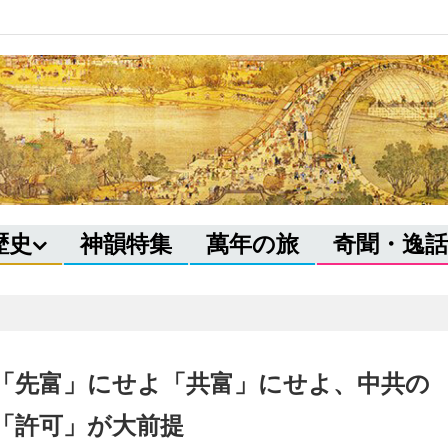
歴史
神韻特集
萬年の旅
奇聞・逸話
「先富」にせよ「共富」にせよ、中共の
「許可」が大前提