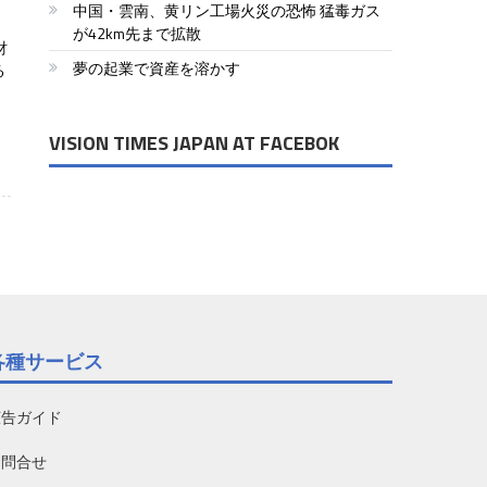
中国・雲南、黄リン工場火災の恐怖 猛毒ガス
が42km先まで拡散
財
夢の起業で資産を溶かす
る
VISION TIMES JAPAN AT FACEBOK
各種サービス
広告ガイド
お問合せ