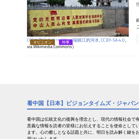
CCPの政治スローガン（
瑞丽江的河水,
CC BY-SA 4.0
,
オピニオン
時事
via Wikimedia Commons）
看中国【日本】ビジョンタイムズ・ジャパン
看中国は伝統文化の復興を理念とし、現代の情報社会で
意義な情報を読者の皆様にお伝えすることを使命として
ます。心の癒しとなる話題と共に、明日を読み解く鍵を
届けいたします。