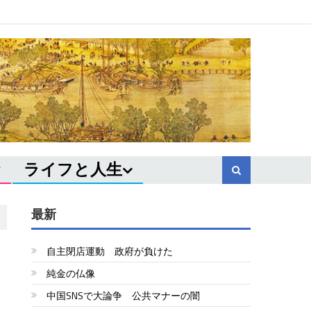
ライフと人生
最新
自主閉店運動 政府が負けた
純金の仏像
中国SNSで大論争 公共マナーの闇