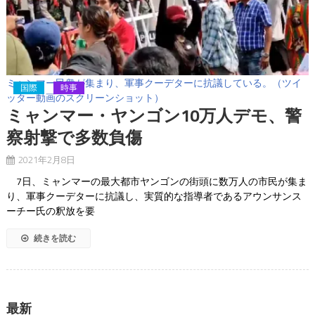
ミャンマー民衆が集まり、軍事クーデターに抗議している。（ツイ
国際
時事
ッター動画のスクリーンショット）
ミャンマー・ヤンゴン10万人デモ、警
察射撃で多数負傷
2021年2月8日
7日、ミャンマーの最大都市ヤンゴンの街頭に数万人の市民が集ま
り、軍事クーデターに抗議し、実質的な指導者であるアウンサンス
ーチー氏の釈放を要
続きを読む
最新