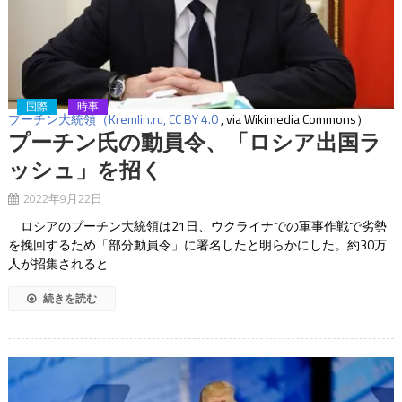
国際
時事
プーチン大統領（Kremlin.ru,
CC BY 4.0
, via Wikimedia Commons）
プーチン氏の動員令、「ロシア出国ラ
ッシュ」を招く
2022年9月22日
ロシアのプーチン大統領は21日、ウクライナでの軍事作戦で劣勢
を挽回するため「部分動員令」に署名したと明らかにした。約30万
人が招集されると
続きを読む