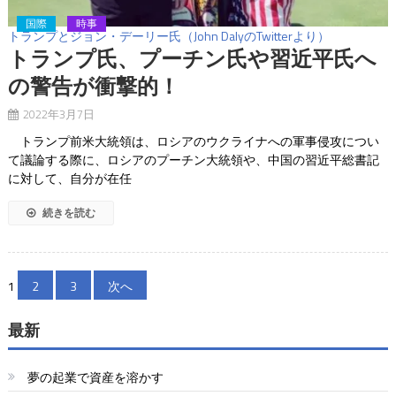
国際
時事
トランプとジョン・デーリー氏（John DalyのTwitterより）
トランプ氏、プーチン氏や習近平氏へ
の警告が衝撃的！
2022年3月7日
トランプ前米大統領は、ロシアのウクライナへの軍事侵攻につい
て議論する際に、ロシアのプーチン大統領や、中国の習近平総書記
に対して、自分が在任
続きを読む
投
1
2
3
次へ
稿
最新
の
ペ
夢の起業で資産を溶かす