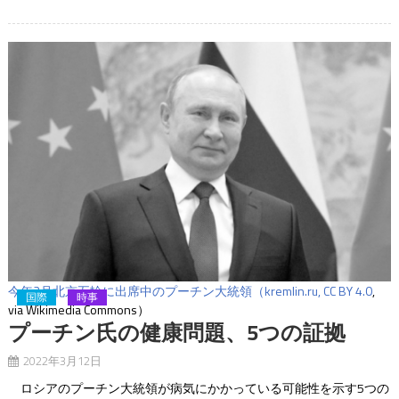
今年2月北京五輪に出席中のプーチン大統領（kremlin.ru,
CC BY 4.0
,
国際
時事
via Wikimedia Commons）
プーチン氏の健康問題、5つの証拠
2022年3月12日
ロシアのプーチン大統領が病気にかかっている可能性を示す5つの