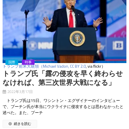
国際
時事
トランプ前米大統領（Michael Vadon,
CC BY 2.0
, via flickr）
トランプ氏「露の侵攻を早く終わらせ
なければ、第三次世界大戦になる」
2022年3月17日
トランプ氏は15日、ワシントン・エグザイナーのインタビュー
で、プーチン氏が本当にウクライナに侵攻するとは思わなかったと
述べた。また、プーチ
続きを読む