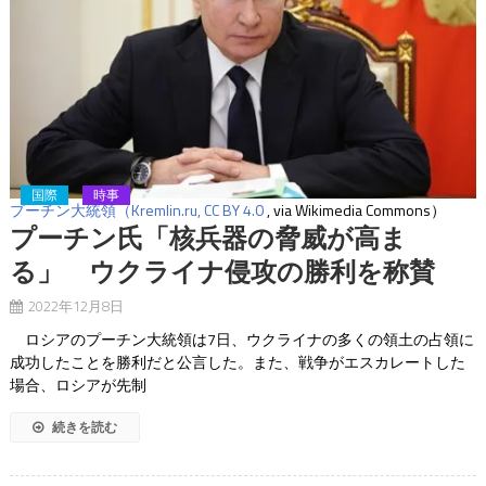
国際
時事
プーチン大統領（Kremlin.ru,
CC BY 4.0
, via Wikimedia Commons）
プーチン氏「核兵器の脅威が高ま
る」 ウクライナ侵攻の勝利を称賛
2022年12月8日
ロシアのプーチン大統領は7日、ウクライナの多くの領土の占領に
成功したことを勝利だと公言した。また、戦争がエスカレートした
場合、ロシアが先制
続きを読む