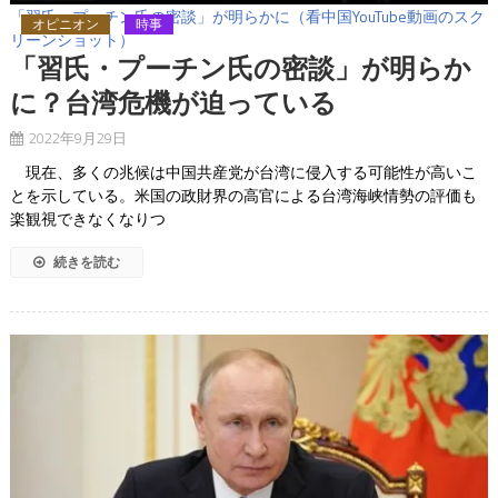
「習氏・プーチン氏の密談」が明らかに（看中国YouTube動画のスク
オピニオン
時事
リーンショット）
「習氏・プーチン氏の密談」が明らか
に？台湾危機が迫っている
2022年9月29日
現在、多くの兆候は中国共産党が台湾に侵入する可能性が高いこ
とを示している。米国の政財界の高官による台湾海峡情勢の評価も
楽観視できなくなりつ
続きを読む