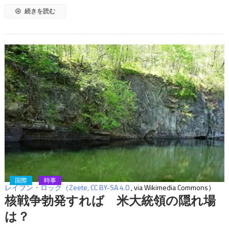
続きを読む
国際
時事
レイブン・ロック（Zeete,
CC BY-SA 4.0
, via Wikimedia Commons）
核戦争勃発すれば 米大統領の隠れ場
は？