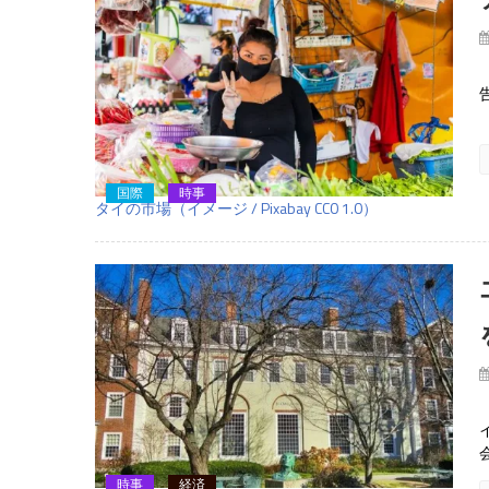
国際
時事
タイの市場（イメージ / Pixabay CC0 1.0）
時事
経済