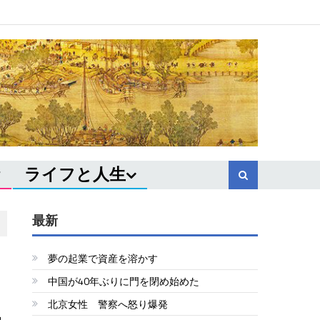
ライフと人生
最新
夢の起業で資産を溶かす
中国が40年ぶりに門を閉め始めた
北京女性 警察へ怒り爆発