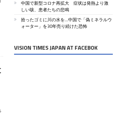
利
中国で新型コロナ再拡大 症状は発熱より激
しい咳、患者たちの悲鳴
拾ったゴミに川の水を…中国で「偽ミネラルウ
ォーター」を30年売り続けた恐怖
VISION TIMES JAPAN AT FACEBOK
大
れ