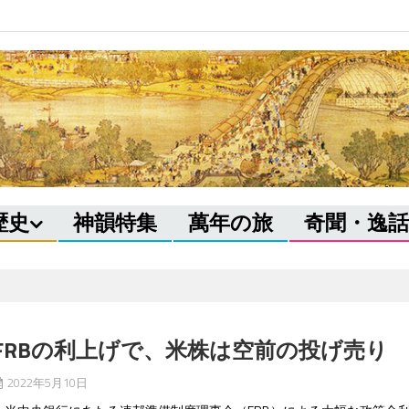
歴史
神韻特集
萬年の旅
奇聞・逸話
FRBの利上げで、米株は空前の投げ売り
2022年5月10日