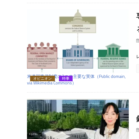
米連邦準備制度の3つの主要な実体（Public domain,
オピニオン
時事
via Wikimedia Commons）