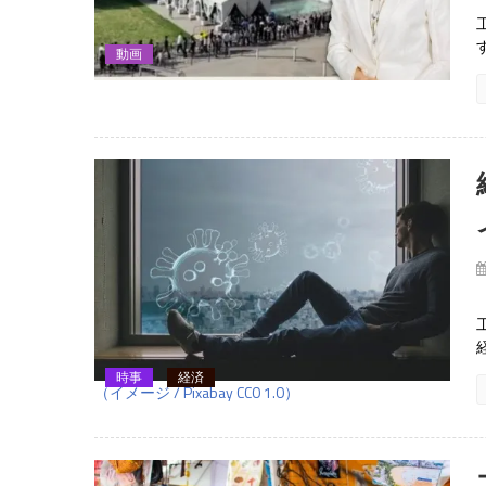
動画
時事
経済
（イメージ / Pixabay CC0 1.0）