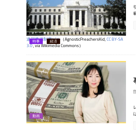
連邦準備制度ビル
（AgnosticPreachersKid,
CC BY-SA
時事
経済
3.0
, via Wikimedia Commons）
動画