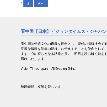
投
1
2
次へ
稿
の
ペ
看中国【日本】ビジョンタイムズ・ジャパン
ー
ジ
看中国は伝統文化の復興を理念とし、現代の情報社会で
意義な情報を読者の皆様にお伝えすることを使命として
送
ます。心の癒しとなる話題と共に、明日を読み解く鍵を
届けいたします。
り
Vision Times Japan – All Eyes on China
無断転載・複製を禁じます