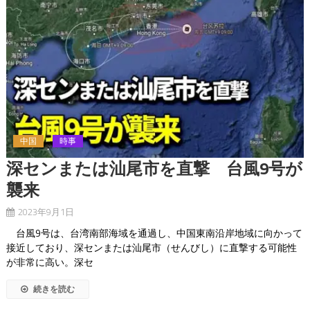
中国
時事
深センまたは汕尾市を直撃 台風9号が
襲来
2023年9月1日
台風9号は、台湾南部海域を通過し、中国東南沿岸地域に向かって
接近しており、深センまたは汕尾市（せんびし）に直撃する可能性
が非常に高い。深セ
続きを読む