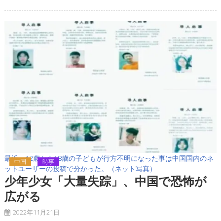
最近、12歳から18歳の子どもが行方不明になった事は中国国内のネ
中国
時事
ットユーザーの投稿で分かった。（ネット写真）
少年少女「大量失踪」、中国で恐怖が
広がる
2022年11月21日