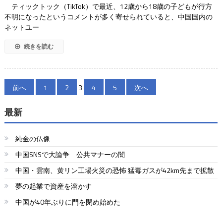
ティックトック（TikTok）で最近、12歳から18歳の子どもが行方
不明になったというコメントが多く寄せられていると、中国国内の
ネットユー
続きを読む
投
前へ
1
2
3
4
5
次へ
稿
最新
の
ペ
純金の仏像
ー
中国SNSで大論争 公共マナーの闇
中国・雲南、黄リン工場火災の恐怖 猛毒ガスが42km先まで拡散
ジ
夢の起業で資産を溶かす
送
中国が40年ぶりに門を閉め始めた
り