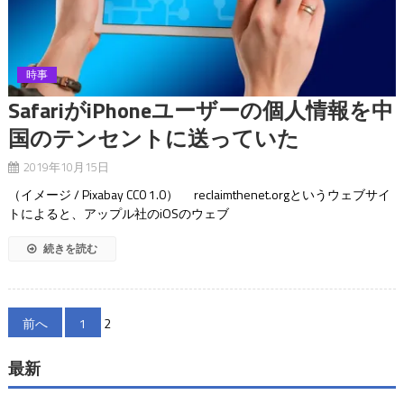
時事
SafariがiPhoneユーザーの個人情報を中
国のテンセントに送っていた
2019年10月15日
（イメージ / Pixabay CC0 1.0） reclaimthenet.orgというウェブサイ
トによると、アップル社のiOSのウェブ
続きを読む
投
前へ
1
2
稿
最新
の