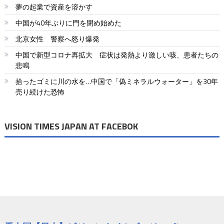
ペ
夢の起業で資産を溶かす
ー
中国が40年ぶりに門を閉め始めた
北京女性 警察へ怒り爆発
ジ
中国で新型コロナ再拡大 症状は発熱より激しい咳、患者たちの
送
悲鳴
り
拾ったゴミに川の水を…中国で「偽ミネラルウォーター」を30年
売り続けた恐怖
VISION TIMES JAPAN AT FACEBOK