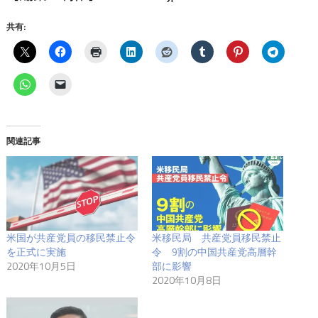
共有:
関連記事
米国が共産党員の移民禁止令
米移民局 共産党員移民禁止
を正式に実施
令 9割の中国共産党高層幹
2020年10月5日
部に影響
2020年10月8日