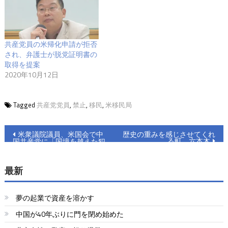
共産党員の米帰化申請が拒否
され、弁護士が脱党証明書の
取得を提案
2020年10月12日
Tagged
共産党党員
,
禁止
,
移民
,
米移民局
投
米衆議院議員、米国会で中
歴史の重みを感じさせてくれ
る町 六本木
国共産党に「国境を越えた犯
稿
罪組織」の認定を提案
ナ
最新
ビ
夢の起業で資産を溶かす
ゲ
中国が40年ぶりに門を閉め始めた
ー