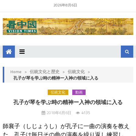
2026年8月6日
Home
>
伝統文化と歴史
>
伝統文化
>
孔子が琴を学ぶ時の精神ー入神の領域に入る
伝統文化
動画
孔子が琴を学ぶ時の精神ー入神の領域に入る
2018年6月6日
4135
師襄子（しじょうし）が孔子に一曲の演奏を教え
た。
孔子は毎日その曲の演奏を繰り返し練習し、