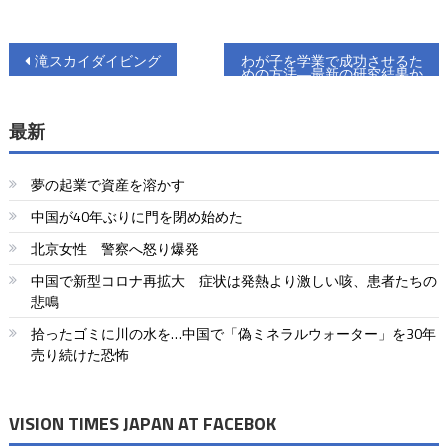
投
滝スカイダイビング
わが子を学業で成功させるた
めの方法―最新の研究結果か
稿
ら考える
ナ
最新
ビ
夢の起業で資産を溶かす
ゲ
中国が40年ぶりに門を閉め始めた
ー
北京女性 警察へ怒り爆発
シ
中国で新型コロナ再拡大 症状は発熱より激しい咳、患者たちの
ョ
悲鳴
拾ったゴミに川の水を…中国で「偽ミネラルウォーター」を30年
ン
売り続けた恐怖
VISION TIMES JAPAN AT FACEBOK