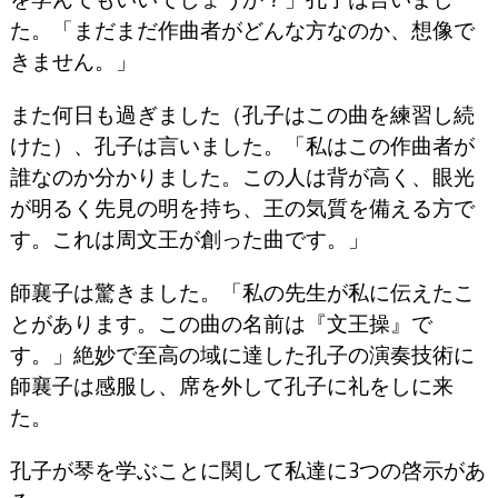
た。「
まだまだ作曲者がどんな方なのか、
想像で
きません。」
また何日も過ぎました
（孔子はこの曲を練習し続
けた）、
孔子は言いました。「
私はこの作曲者が
誰なのか分かりました。
この人は背が高く、
眼光
が明るく先見の明を持ち、
王の気質を備える方で
す。
これは周文王が創った曲です。」
師襄子は驚きました。「
私の先生が私に伝えたこ
とがあります。
この曲の名前は『文王操』で
す。」
絶妙で至高の域に達した孔子の演奏技術に
師襄子は感服し、
席を外して孔子に礼をしに来
た。
孔子が琴を学ぶことに関して
私達に3つの啓示があ