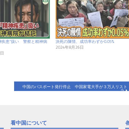
神疾患”扱い 警察と精神病
決死の陳情、成功率わずか0.05%
2024年8月26日
4日
中国のパスポート発行停止 中国家電大手が３万人リスト
ラ
看中国について