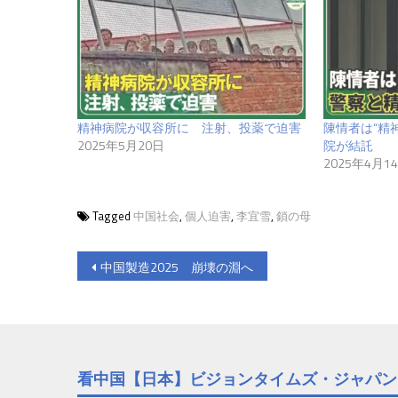
精神病院が収容所に 注射、投薬で迫害
陳情者は“精
2025年5月20日
院が結託
2025年4月1
Tagged
中国社会
,
個人迫害
,
李宜雪
,
鎖の母
投
中国製造2025 崩壊の淵へ
稿
ナ
ビ
看中国【日本】ビジョンタイムズ・ジャパン
ゲ