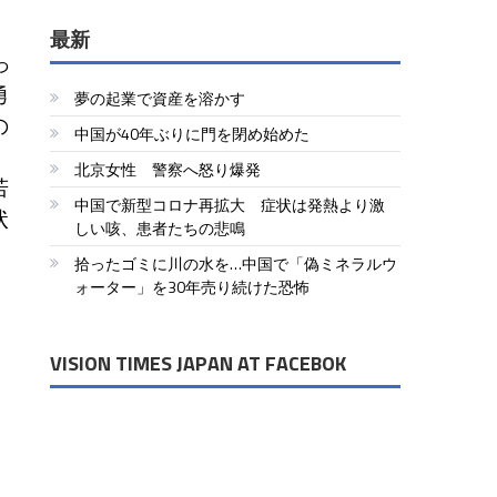
最新
っ
勇
夢の起業で資産を溶かす
の
中国が40年ぶりに門を閉め始めた
北京女性 警察へ怒り爆発
若
中国で新型コロナ再拡大 症状は発熱より激
状
しい咳、患者たちの悲鳴
拾ったゴミに川の水を…中国で「偽ミネラルウ
ォーター」を30年売り続けた恐怖
VISION TIMES JAPAN AT FACEBOK