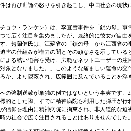
件は再び世論の怒りを引き起こし、中国社会の現状
チョウ・ランケン）は、李宜雪事件を「鎖の母」事
つて広く注目を集めましたが、最終的に彼女が自由
す。趙蘭健氏は、江蘇省の「鎖の母」から江西省の
迫害の仕組みが権力の闇とその頑なさを示している
による酷い迫害を受け、広範なネットユーザーの注
対象となりました。」このような痛ましい運命の交
ろか、より隠蔽され、広範囲に及んでいることを浮
への強制送致が単独の例ではないという事実です。2
標的とした際、すでに精神病院を利用した弾圧が行
が信仰を理由に精神病院に拘束され、非人道的な迫
時の社会で広く注目されることはありませんでした