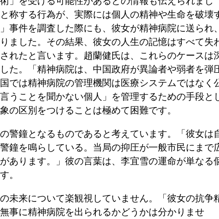
術」を受ける可能性があるとの情報も伝えられまし
と称する行為が、実際には個人の精神や生命を破壊
」事件を調査した際にも、彼女が精神病院に送られ
りました。その結果、彼女の人生の記憶はすべて失
されたと言います。趙蘭健氏は、これらのケースは
した。「精神病院は、中国政府が異論者や弱者を弾
国では精神病院の管理機関は医療システムではなく
言うことを聞かない個人」を管理するための手段と
象の区別をつけることは極めて困難です。
の警鐘となるものであると考えています。「彼女は
警鐘を鳴らしている。当局の抑圧が一般市民にまで
があります。」彼の言葉は、李宜雪の運命が単なる
す。
の未来について楽観視していません。「彼女の抗争
無事に精神病院を出られるかどうかは分かりませ