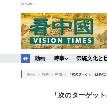
2026年8月7日
動画
時事
伝統文化と
Home
>
時事
>
中国
>
「次のターゲットはあな
「次のターゲット