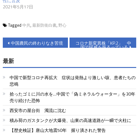
性に言及
2021年5月17日
Tagged
中共
,
最新防衛白書
,
野心
投
中国農民の終わりなき苦境
コロナ新変異株「KP.2」 中
国で猛威を振るっている
稿
最新
ナ
ビ
中国で新型コロナ再拡大 症状は発熱より激しい咳、患者たちの
ゲ
悲鳴
拾ったゴミに川の水を…中国で「偽ミネラルウォーター」を30年
ー
売り続けた恐怖
シ
西安市の屋台街 濁流に沈む
ョ
積み荷のガスタンクが大爆発、山東の高速道路が一瞬で火柱に
ン
【歴史検証】唐山大地震50年 握り潰された警告