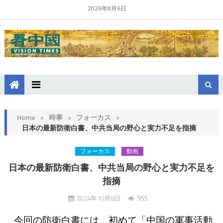
2026年8月6日
Home
>
時事
>
フォーカス
>
日本の最新防衛白書、中共当局の野心と実力不足を指摘
フォーカス
動画
日本の最新防衛白書、中共当局の野心と実力不足を
指摘
2024年10月8日
955
今回の防衛白書には、初めて「中国の軍事活動