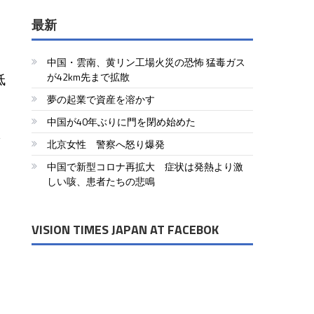
最新
中国・雲南、黄リン工場火災の恐怖 猛毒ガス
低
が42km先まで拡散
夢の起業で資産を溶かす
中国が40年ぶりに門を閉め始めた
損
北京女性 警察へ怒り爆発
中国で新型コロナ再拡大 症状は発熱より激
しい咳、患者たちの悲鳴
VISION TIMES JAPAN AT FACEBOK