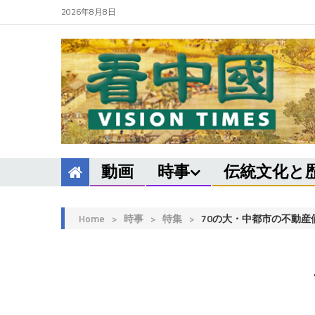
2026年8月8日
動画
時事
伝統文化と
Home
>
時事
>
特集
>
70の大・中都市の不動産