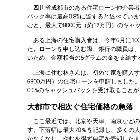
四川省成都市のある住宅ローン仲介業者
バック率は最高0.8%に達すると述べていま
むと、最大で8000元（約17万円）のキ
ある上海の住宅購入者は、今年6月に100
た。ローンを申し込む際、銀行の職員は、
いため、金額相当の5グラムの金を支給す
上海に住む林さんは、初めて家を購入する
6300万円）の住宅ローンを申請しました
0.6%のキャッシュバックを受け取ること
大都市で相次ぐ住宅価格の急落
ここ最近では、北京や天津、南京などの
す。下落幅は最大70％を記録し、多くの
かなくなり、やむを得ず自宅を売却した人