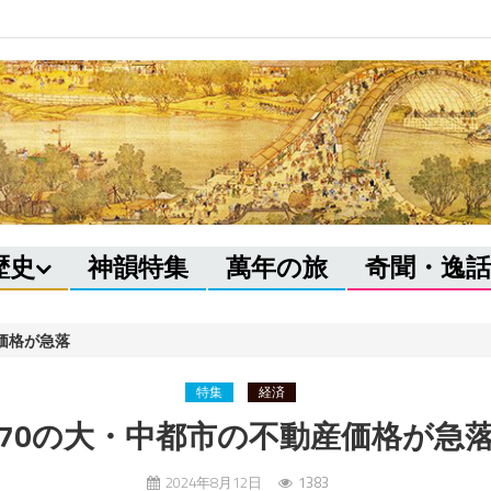
歴史
神韻特集
萬年の旅
奇聞・逸話
価格が急落
特集
経済
70の大・中都市の不動産価格が急
2024年8月12日
1383