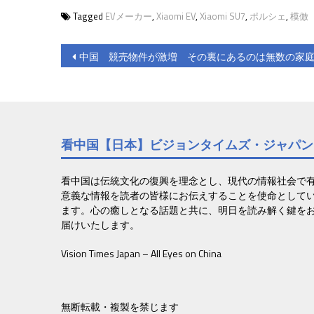
Tagged
EVメーカー
,
Xiaomi EV
,
Xiaomi SU7
,
ポルシェ
,
模倣
投
中国 競売物件が激増 その裏にあるのは無数の家
稿
ナ
ビ
看中国【日本】ビジョンタイムズ・ジャパン
ゲ
ー
看中国は伝統文化の復興を理念とし、現代の情報社会で
意義な情報を読者の皆様にお伝えすることを使命として
シ
ます。心の癒しとなる話題と共に、明日を読み解く鍵を
ョ
届けいたします。
ン
Vision Times Japan – All Eyes on China
無断転載・複製を禁じます