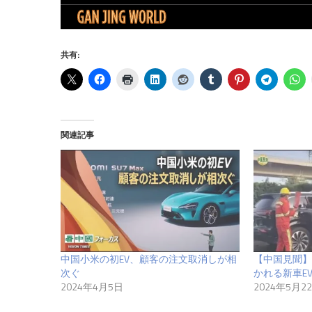
共有:
関連記事
中国小米の初EV、顧客の注文取消しが相
【中国見聞】
次ぐ
かれる新車E
2024年4月5日
2024年5月2