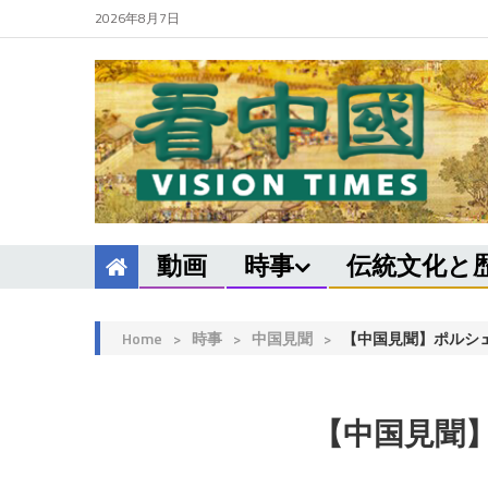
2026年8月7日
動画
時事
伝統文化と
Home
>
時事
>
中国見聞
>
【中国見聞】ポルシ
【中国見聞