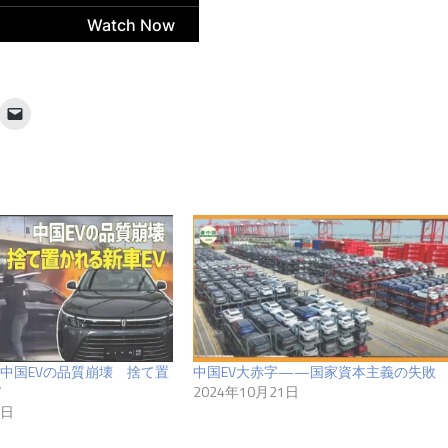
中国EVの品質崩壊 捨て置
中国EV大赤字——国家資本主義の失敗
V
2024年10月21日
2日