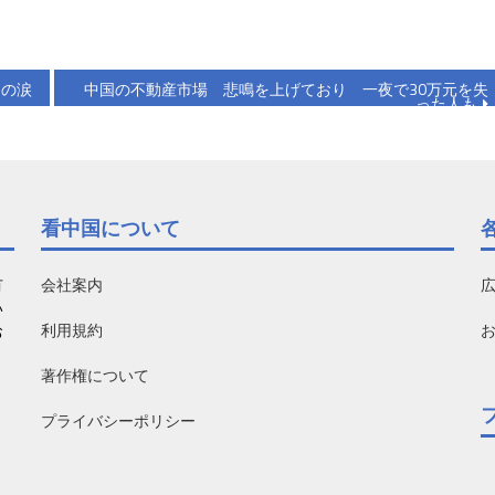
庭の涙
中国の不動産市場 悲鳴を上げており 一夜で30万元を失
った人も
看中国について
有
会社案内
い
利用規約
お
著作権について
プライバシーポリシー