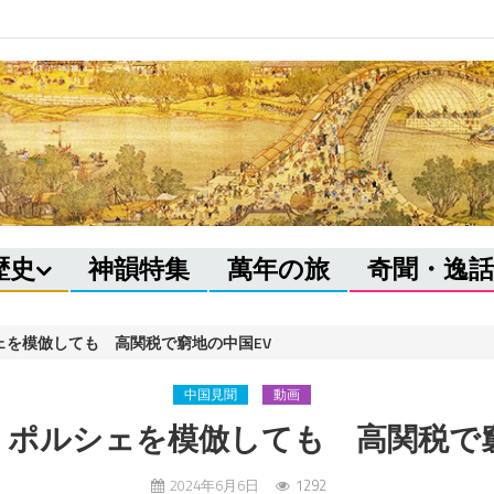
歴史
神韻特集
萬年の旅
奇聞・逸話
ェを模倣しても 高関税で窮地の中国EV
中国見聞
動画
】ポルシェを模倣しても 高関税で窮
2024年6月6日
1292