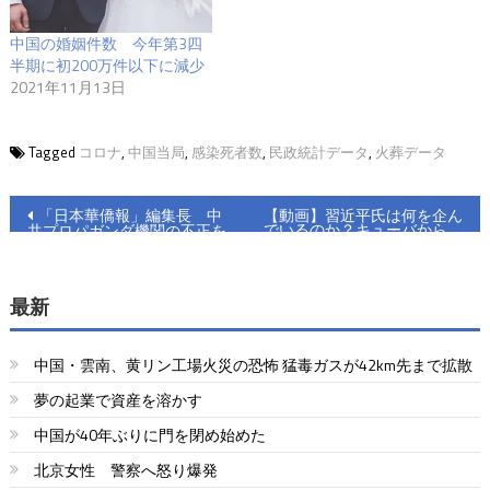
中国の婚姻件数 今年第3四
半期に初200万件以下に減少
2021年11月13日
Tagged
コロナ
,
中国当局
,
感染死者数
,
民政統計データ
,
火葬データ
投
「日本華僑報」編集長 中
【動画】習近平氏は何を企ん
でいるのか？キューバから、
共プロパガンダ機関の不正を
稿
米国の機密を中国共産党が盗
暴く
聴
ナ
最新
ビ
ゲ
中国・雲南、黄リン工場火災の恐怖 猛毒ガスが42km先まで拡散
ー
夢の起業で資産を溶かす
中国が40年ぶりに門を閉め始めた
シ
北京女性 警察へ怒り爆発
ョ