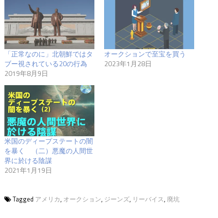
「正常なのに」北朝鮮ではタ
オークションで至宝を買う
ブー視されている20の行為
2023年1月28日
2019年8月9日
米国のディープステートの闇
を暴く （二）悪魔の人間世
界に於ける陰謀
2021年1月19日
Tagged
アメリカ
,
オークション
,
ジーンズ
,
リーバイス
,
廃坑