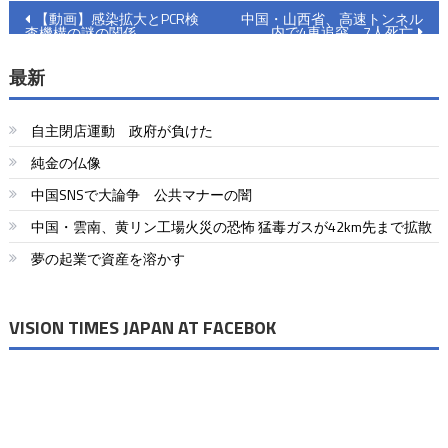
投
【動画】感染拡大とPCR検
中国・山西省、高速トンネル
内で4車追突 7人死亡
査機構の謎の関係
稿
最新
ナ
ビ
自主閉店運動 政府が負けた
ゲ
純金の仏像
ー
中国SNSで大論争 公共マナーの闇
シ
中国・雲南、黄リン工場火災の恐怖 猛毒ガスが42km先まで拡散
ョ
夢の起業で資産を溶かす
ン
VISION TIMES JAPAN AT FACEBOK