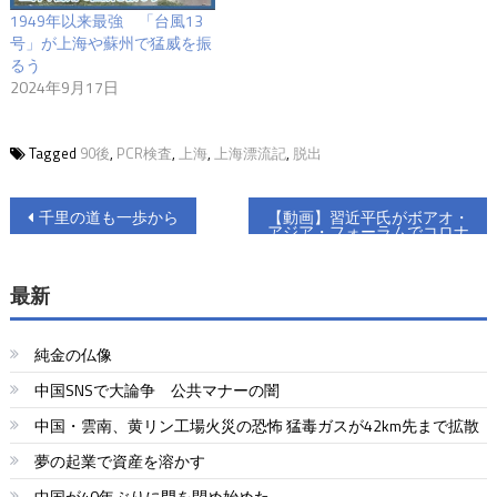
1949年以来最強 「台風13
号」が上海や蘇州で猛威を振
るう
2024年9月17日
Tagged
90後
,
PCR検査
,
上海
,
上海漂流記
,
脱出
投
千里の道も一歩から
【動画】習近平氏がボアオ・
アジア・フォーラムでコロナ
稿
と各種問題の対応策を提示
ナ
最新
ビ
純金の仏像
ゲ
中国SNSで大論争 公共マナーの闇
ー
中国・雲南、黄リン工場火災の恐怖 猛毒ガスが42km先まで拡散
シ
夢の起業で資産を溶かす
ョ
中国が40年ぶりに門を閉め始めた