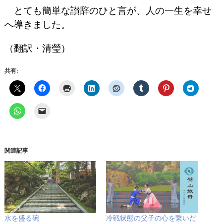
とても簡単な讃辞のひと言が、人の一生を幸せ
へ導きました。
（翻訳・清瑩）
共有:
関連記事
水を盛る碗
冷戦状態の父子の心を繋いだ