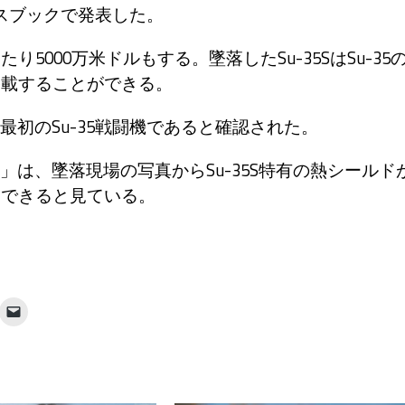
スブックで発表した。
5000万米ドルもする。墜落したSu-35SはSu-35
搭載することができる。
初のSu-35戦闘機であると確認された。
は、墜落現場の写真からSu-35S特有の熱シールド
特定できると見ている。