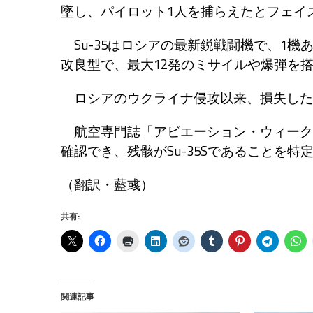
墜し、パイロット1人を捕らえたとフェイ
Su-35はロシアの最新鋭戦闘機で、1機あたり
改良型で、最大12発のミサイルや爆弾を
ロシアのウクライナ侵攻以来、損失した最
航空専門誌「アビエーション・ウィーク」
確認でき、残骸がSu-35Sであることを
（翻訳・藍彧）
共有:
関連記事