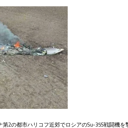
2の都市ハリコフ近郊でロシアのSu-35S戦闘機を