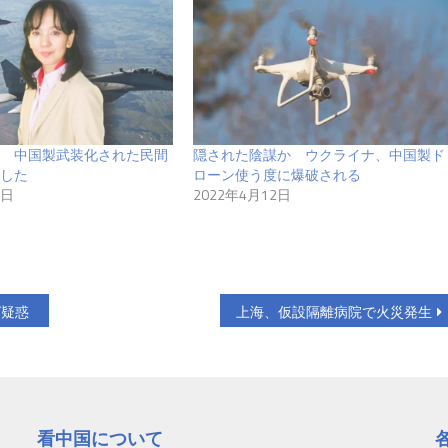
 中国製武装化された民間
隠された陰謀か ウクライナ、中国製ド
した
ローン使う度に爆破される
7日
2022年4月12日
グ疑惑
上海、仮設隔離病院で火災発生
看中国について