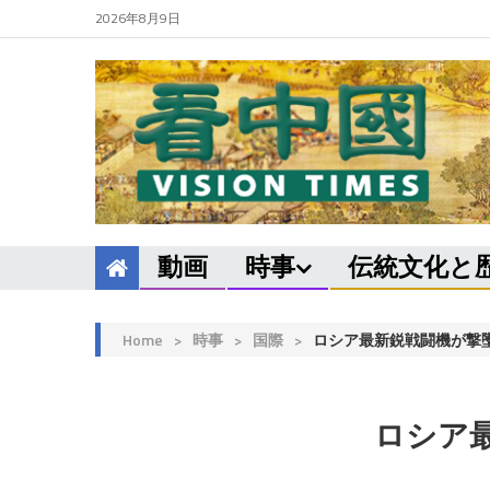
2026年8月9日
動画
時事
伝統文化と
Home
>
時事
>
国際
>
ロシア最新鋭戦闘機が撃墜
ロシア最