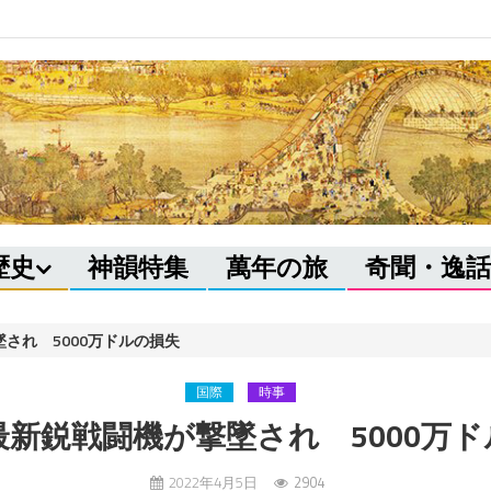
歴史
神韻特集
萬年の旅
奇聞・逸話
され 5000万ドルの損失
国際
時事
新鋭戦闘機が撃墜され 5000万
2022年4月5日
2904