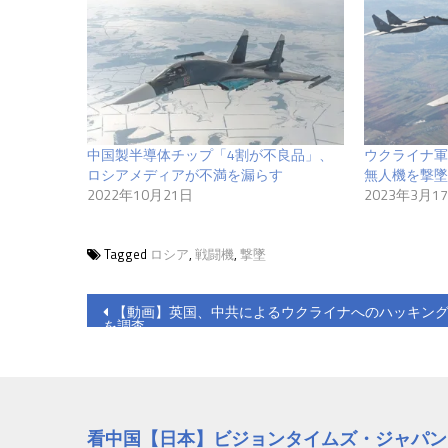
中国製半導体チップ「4割が不良品」、
ウクライナ軍
ロシアメディアが不満を漏らす
無人機を撃墜
2022年10月21日
2023年3月1
Tagged
ロシア
,
戦闘機
,
撃墜
投
【動画】英国、中共によるウクライナへのハッキン
を調査
稿
ナ
ビ
看中国【日本】ビジョンタイムズ・ジャパン