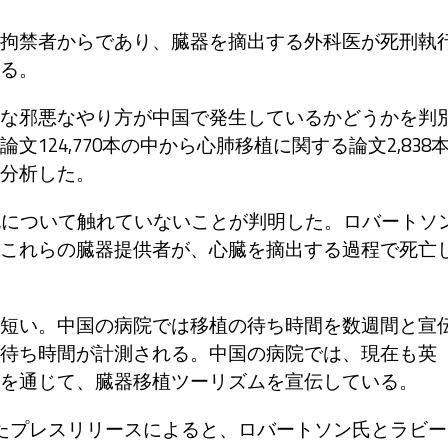
拘禁者からであり、臓器を摘出する外科医が死刑執
る。
な邪悪なやり方が中国で発生しているかどうかを判
124,770本の中から心肺移植に関する論文2,838
分析した。
死について触れていないことが判明した。ロバートソ
これらの臓器提供者が、心臓を摘出する過程で死亡
短い。中国の病院では移植の待ち時間を数週間と宣
待ち時間が計測される。中国の病院では、現在も英
を通じて、臓器移植ツーリズムを宣伝している。
たプレスリリースによると、ロバートソン氏とラビー