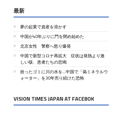
最新
夢の起業で資産を溶かす
中国が40年ぶりに門を閉め始めた
北京女性 警察へ怒り爆発
中国で新型コロナ再拡大 症状は発熱より激
しい咳、患者たちの悲鳴
拾ったゴミに川の水を…中国で「偽ミネラルウ
ォーター」を30年売り続けた恐怖
VISION TIMES JAPAN AT FACEBOK
学