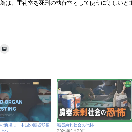
為は、手術室を死刑の執行室として使うに等しいと
の新規則「中国の臓器移植
臓器余剰社会の恐怖
止へ」
2025年9月20日