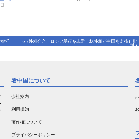
0日
は復活
G 7外相会合、ロシア暴行を非難 林外相が中国を名指し批
判
看中国について
有
会社案内
い
利用規約
お
著作権について
プライバシーポリシー