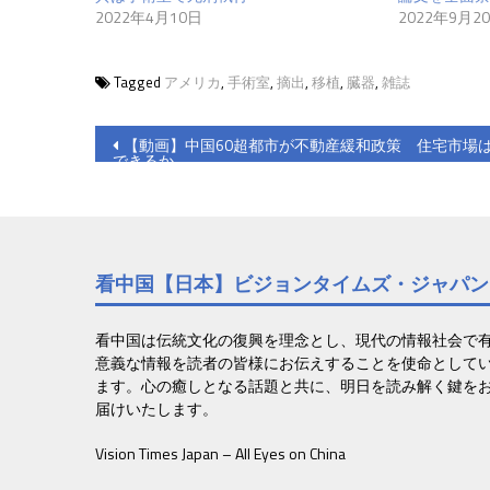
2022年4月10日
2022年9月2
Tagged
アメリカ
,
手術室
,
摘出
,
移植
,
臓器
,
雑誌
投
【動画】中国60超都市が不動産緩和政策 住宅市場
できるか
稿
ナ
ビ
看中国【日本】ビジョンタイムズ・ジャパン
ゲ
ー
看中国は伝統文化の復興を理念とし、現代の情報社会で
意義な情報を読者の皆様にお伝えすることを使命として
シ
ます。心の癒しとなる話題と共に、明日を読み解く鍵を
ョ
届けいたします。
ン
Vision Times Japan – All Eyes on China