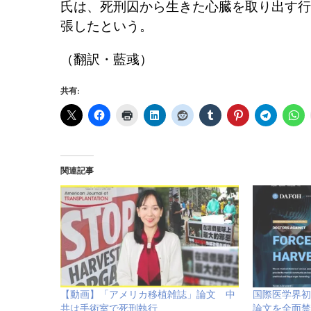
氏は、死刑囚から生きた心臓を取り出す行
張したという。
（翻訳・藍彧）
共有:
関連記事
【動画】「アメリカ移植雑誌」論文 中
国際医学界初
共は手術室で死刑執行
論文を全面禁