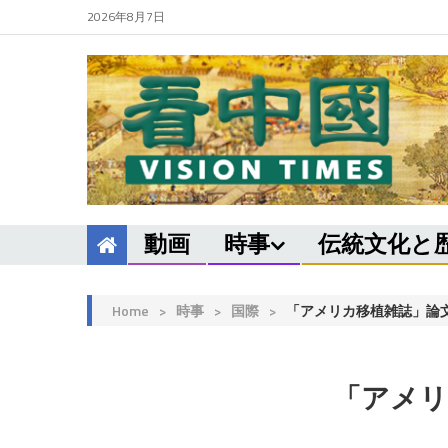
2026年8月7日
動画
時事
伝統文化と
Home
>
時事
>
国際
>
「アメリカ移植雑誌」論
「アメリ