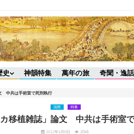
歴史
神韻特集
萬年の旅
奇聞・逸話
文 中共は手術室で死刑執行
国際
時事
カ移植雑誌」論文 中共は手術室
2022年4月8日
2046