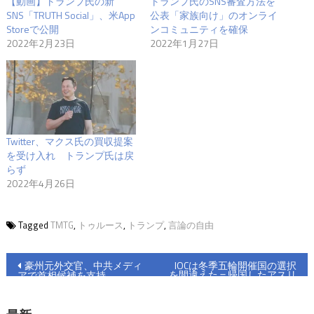
【動画】トランプ氏の新
トランプ氏のSNS審査方法を
SNS「TRUTH Social」、米App
公表「家族向け」のオンライ
Storeで公開
ンコミュニティを確保
2022年2月23日
2022年1月27日
Twitter、マクス氏の買収提案
を受け入れ トランプ氏は戻
らず
2022年4月26日
Tagged
TMTG
,
トゥルース
,
トランプ
,
言論の自由
投
豪州元外交官、中共メディ
IOCは冬季五輪開催国の選択
を間違えた＝帰国したアスリ
アで首相候補を支持
稿
ート