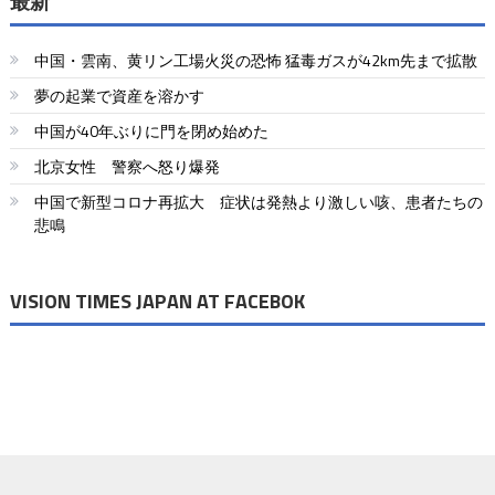
ナ
最新
ビ
中国・雲南、黄リン工場火災の恐怖 猛毒ガスが42km先まで拡散
ゲ
夢の起業で資産を溶かす
ー
中国が40年ぶりに門を閉め始めた
シ
北京女性 警察へ怒り爆発
ョ
中国で新型コロナ再拡大 症状は発熱より激しい咳、患者たちの
悲鳴
ン
VISION TIMES JAPAN AT FACEBOK