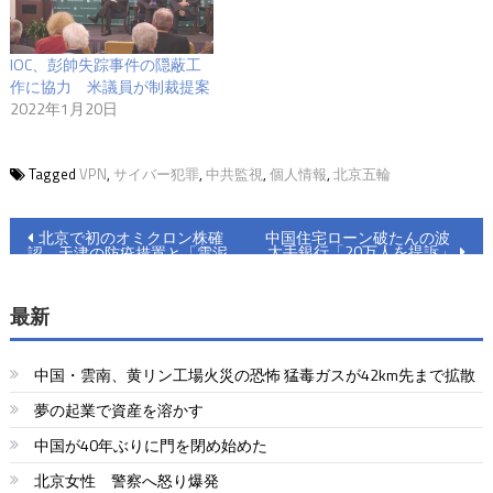
IOC、彭帥失踪事件の隠蔽工
作に協力 米議員が制裁提案
2022年1月20日
Tagged
VPN
,
サイバー犯罪
,
中共監視
,
個人情報
,
北京五輪
投
北京で初のオミクロン株確
中国住宅ローン破たんの波
大手銀行「20万人を提訴」
認 天津の防疫措置と「雲泥
稿
の差」
ナ
最新
ビ
中国・雲南、黄リン工場火災の恐怖 猛毒ガスが42km先まで拡散
ゲ
夢の起業で資産を溶かす
ー
中国が40年ぶりに門を閉め始めた
シ
北京女性 警察へ怒り爆発