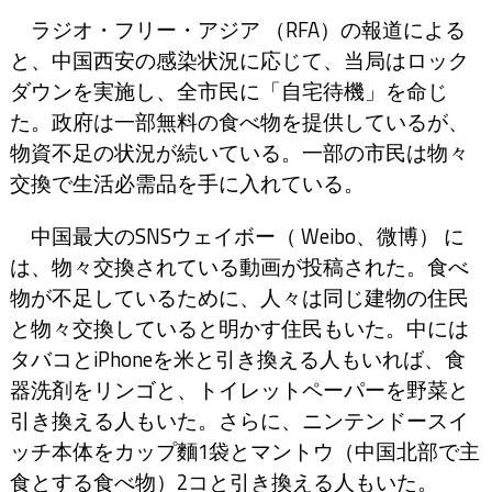
ラジオ・フリー・アジア （RFA）の報道による
と、中国西安の感染状況に応じて、当局はロック
ダウンを実施し、全市民に「自宅待機」を命じ
た。政府は一部無料の食べ物を提供しているが、
物資不足の状況が続いている。一部の市民は物々
交換で生活必需品を手に入れている。
中国最大のSNSウェイボー（ Weibo、微博） に
は、物々交換されている動画が投稿された。食べ
物が不足しているために、人々は同じ建物の住民
と物々交換していると明かす住民もいた。中には
タバコとiPhoneを米と引き換える人もいれば、食
器洗剤をリンゴと、トイレットペーパーを野菜と
引き換える人もいた。さらに、ニンテンドースイ
ッチ本体をカップ麵1袋とマントウ（中国北部で主
食とする食べ物）2コと引き換える人もいた。