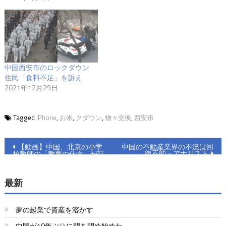
中国西安市のロックダウン
住民「食料不足」を訴え
2021年12月29日
Tagged
iPhone
,
お米
,
クダウン
,
物々交換
,
西安市
投
【動画】中国、北京の小学
中国の不動産業界の不況は回
復不能＝アナリスト
校教師の「教育の仕方」が話
稿
題に
ナ
最新
ビ
夢の起業で資産を溶かす
ゲ
中国が40年ぶりに門を閉め始めた