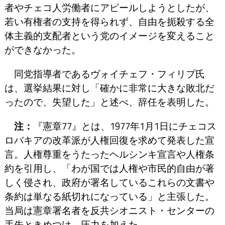
者やチェコ人労働者にアピールしようとしたが、
若い有権者の支持を得られず、自由を扼殺する全
体主義的支配者という党のイメージを変えること
ができなかった。
同党指導者であるヴォイチェフ・フィリプ氏
は、選挙結果に対し「確かに非常に大きな敗北だ
ったので、失望した」と述べ、辞任を表明した。
注：
『憲章77』とは、1977年1月1日にチェコス
ロバキアの改革派が人権回復を求めて発表した宣
言。人権尊重をうたったヘルシンキ宣言や人権条
約を引用し、「わが国では人権や市民的自由が著
しく侵され、政府が署名しているこれらの文書や
条約は単なる紙切れになっている」と主張した。
当局は憲章署名者を反共シオニスト・センターの
手先ときめつけ、圧力を加えた。