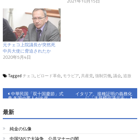
2021年10月15日
元チェコ上院議長が突然死
中共大使に脅迫されたか
2020年5月4日
Tagged
チェコ
,
ビロード革命
,
モラビア
,
共産党
,
強制労働
,
議会
,
追放
投
中華民国「双十国慶節」式
イタリア、接種証明の義務化
に「大規模抗議デモ」
典 各国の要人が出席
稿
最新
ナ
ビ
純金の仏像
ゲ
中国SNSで大論争 公共マナーの闇