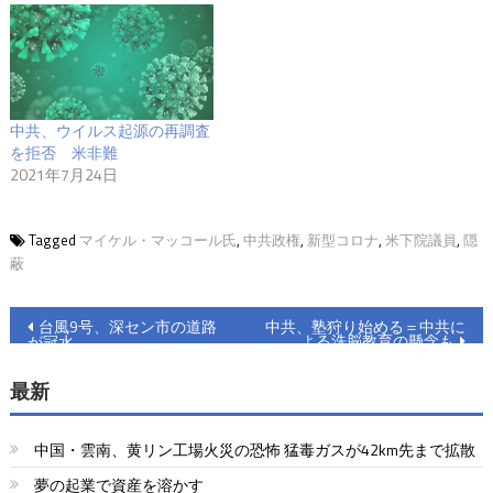
中共、ウイルス起源の再調査
を拒否 米非難
2021年7月24日
Tagged
マイケル・マッコール氏
,
中共政権
,
新型コロナ
,
米下院議員
,
隠
蔽
投
台風9号、深セン市の道路
中共、塾狩り始める＝中共に
よる洗脳教育の懸念も
が冠水
稿
最新
ナ
ビ
中国・雲南、黄リン工場火災の恐怖 猛毒ガスが42km先まで拡散
ゲ
夢の起業で資産を溶かす