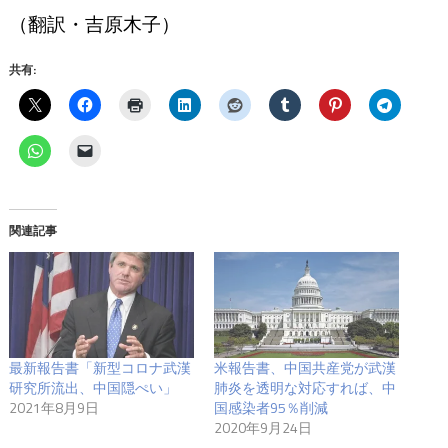
（翻訳・吉原木子）
共有:
関連記事
最新報告書「新型コロナ武漢
米報告書、中国共産党が武漢
研究所流出、中国隠ぺい」
肺炎を透明な対応すれば、中
2021年8月9日
国感染者95％削減
2020年9月24日