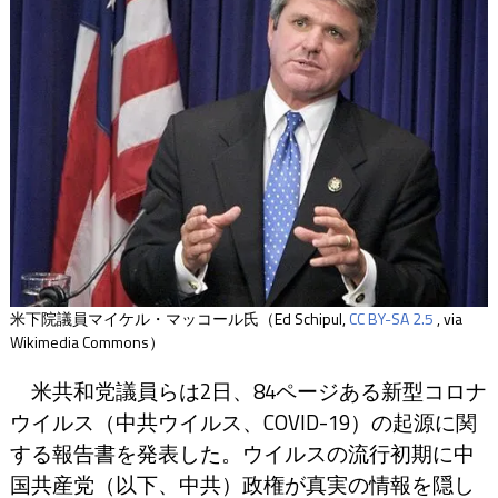
米下院議員マイケル・マッコール氏（
Ed Schipul,
CC BY-SA 2.5
, via
Wikimedia Commons）
米共和党議員らは2日、84ページある新型コロナ
ウイルス（中共ウイルス、COVID-19）の起源に関
する報告書を発表した。ウイルスの流行初期に中
国共産党（以下、中共）政権が真実の情報を隠し