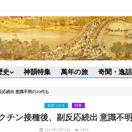
歴史
神韻特集
萬年の旅
奇聞・逸話
応続出 意識不明の20代も
新型コロナ
時事
クチン接種後、副反応続出 意識不明
2021年6月14日
2976