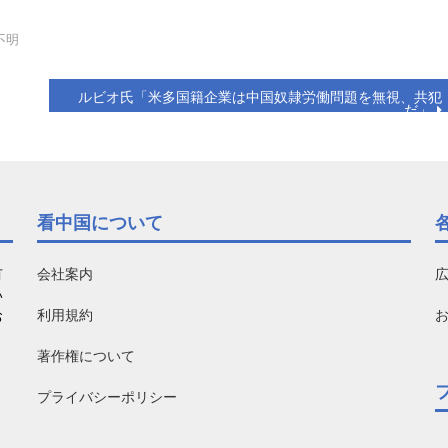
不明
ルビオ氏「米多国籍企業は中国奴隷労働問題を無視、共犯
だ」
看中国について
有
会社案内
い
利用規約
お
著作権について
プライバシーポリシー