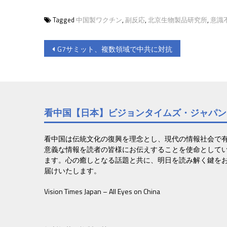
Tagged
中国製ワクチン
,
副反応
,
北京生物製品研究所
,
意識
投
G7サミット、複数領域で中共に対抗
稿
ナ
ビ
看中国【日本】ビジョンタイムズ・ジャパン
ゲ
ー
看中国は伝統文化の復興を理念とし、現代の情報社会で
意義な情報を読者の皆様にお伝えすることを使命として
シ
ます。心の癒しとなる話題と共に、明日を読み解く鍵を
ョ
届けいたします。
ン
Vision Times Japan – All Eyes on China