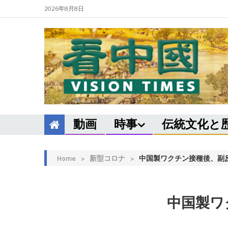
2026年8月8日
動画
時事
伝統文化と
Home
>
新型コロナ
>
中国製ワクチン接種後、副反
中国製ワ