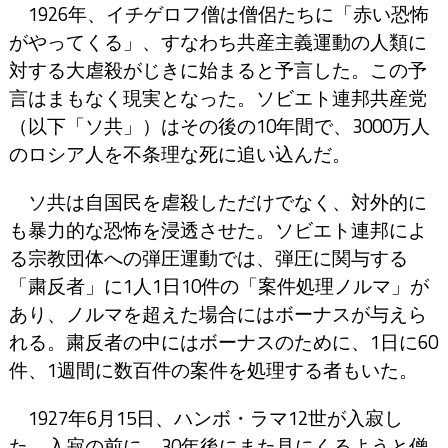
1926年、イチゲロフ僧は僧侶たちに「赤い恐怖
がやってくる」、すなわち共産主義運動の人類に
対する大虐殺がじきに始まると予言した。この予
言はまもなく現実となった。ソビエト連邦共産党
（以下「ソ共」）はその後の10年間で、3000万人
のロシア人を不条理な死に追い込んだ。
ソ共は自国民を虐殺しただけでなく、対外的に
も暴力的な恐怖を浸透させた。ソビエト連邦によ
る宗教団体への弾圧運動では、弾圧に関与する
「粛反者」に1人1日10件の「案件処理ノルマ」が
あり、ノルマを超えた場合にはボーナスが与えら
れる。粛反者の中にはボーナスのために、1日に60
件、1週間に数百件の案件を処理する者もいた。
1927年6月15日、ハンボ・ラマ12世が入寂し
た。入寂の前に、30年後にまた見にくるようと僧