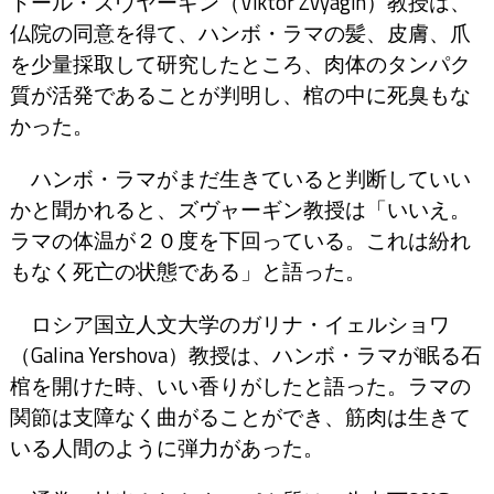
トール・ズヴヤーギン（Viktor Zvyagin）教授は、
仏院の同意を得て、ハンボ・ラマの髪、皮膚、爪
を少量採取して研究したところ、肉体のタンパク
質が活発であることが判明し、棺の中に死臭もな
かった。
ハンボ・ラマがまだ生きていると判断していい
かと聞かれると、ズヴャーギン教授は「いいえ。
ラマの体温が２０度を下回っている。これは紛れ
もなく死亡の状態である」と語った。
ロシア国立人文大学のガリナ・イェルショワ
（Galina Yershova）教授は、ハンボ・ラマが眠る石
棺を開けた時、いい香りがしたと語った。ラマの
関節は支障なく曲がることができ、筋肉は生きて
いる人間のように弾力があった。