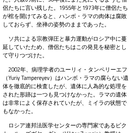
侶たちに言い残した。1955年と1973年に僧侶たち
が棺を開けてみると、ハンボ・ラマの肉体は腐敗
しておらず、坐禅の姿勢のままであった。
ソ共による宗教弾圧と暴力運動がロシア中に蔓
延していたため、僧侶たちはこの発見を秘密とし
て守りつづけた。
2002年、病理学者のユーリィ・タンペリーエフ
（Yuriy Tampereyev）はハンボ・ラマの腐らない遺
体を徹底的に検査したが、遺体に人為的な処理を
された形跡は一つも見つけなかった。ラマの遺体
は非常によく保存されていたが、ミイラの状態で
もなかった。
ロシア連邦法医学センターの専門家であるビク