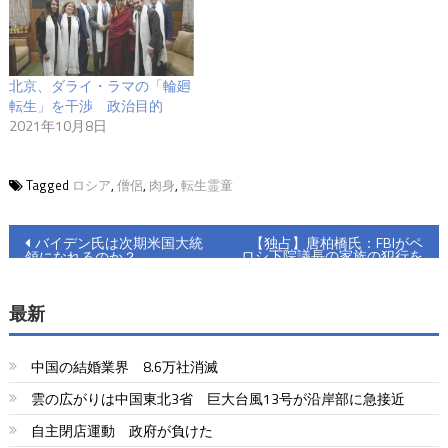
北京、ダライ・ラマの「輪廻
転生」を干渉 政治目的
2021年10月8日
Tagged
ロシア
,
僧侶
,
肉身
,
転生霊童
投
バイデン氏は次期米国大統
【独占】唐柏橋氏：FBIがペ
ロシ下院議長の家族の犯行を
領になれるのか？
稿
公開
ナ
最新
ビ
中国の結婚業界 8.6万社消滅
ゲ
雲の広がりは中国東北3省 巨大台風13号が沿岸部に急接近
ー
自主閉店運動 政府が負けた