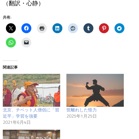
（翻訳・心静）
共有:
関連記事
北京、チベット人僧侶に「習
世離れした怪力
近平」学習を強要
2025年1月25日
2021年6月4日