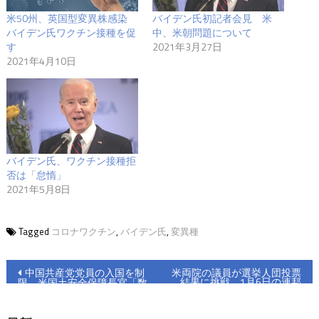
米50州、英国型変異株感染
バイデン氏初記者会見 米
バイデン氏ワクチン接種を促
中、米朝問題について
す
2021年3月27日
2021年4月10日
バイデン氏、ワクチン接種拒
否は「怠惰」
2021年5月8日
Tagged
コロナワクチン
,
バイデン氏
,
変異種
投
中国共産党党員の入国を制
米両院の議員が選挙人団投票
結果に挑戦、1月6日の連邦
限 米国土安全保障長官「数
稿
会議がクライマックス
万中国人が帰国」