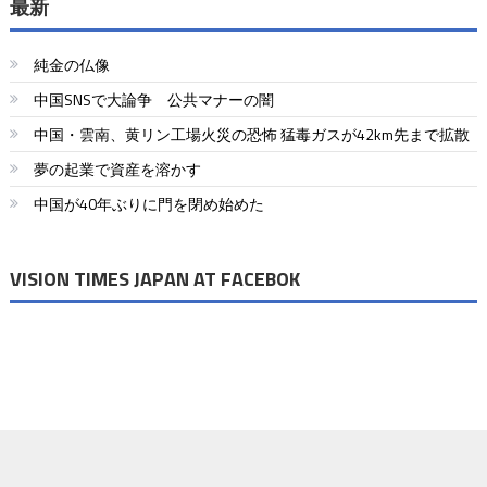
ナ
最新
ビ
純金の仏像
ゲ
中国SNSで大論争 公共マナーの闇
ー
中国・雲南、黄リン工場火災の恐怖 猛毒ガスが42km先まで拡散
シ
夢の起業で資産を溶かす
ョ
中国が40年ぶりに門を閉め始めた
ン
VISION TIMES JAPAN AT FACEBOK