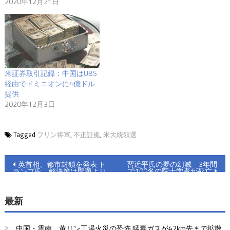
2020年12月21日
米証券取引記録：中国はUBS
経由でドミニオンに4億ドル
提供
2020年12月3日
Tagged
フリン将軍
,
不正証拠
,
米大統領選
投
英首相、都市封鎖を発表 ト
習近平氏の夢の幻滅 3年間
で100名の院士学者が死亡
ランプ氏、解決策は問題より
稿
も悪くはならない
ナ
最新
ビ
中国・雲南、黄リン工場火災の恐怖 猛毒ガスが42km先まで拡散