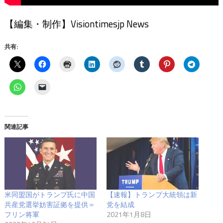
【編集・制作】Visiontimesjp News
共有:
関連記事
米同盟国がトランプ氏に中国
【速報】トランプ大統領は新
共産党選挙妨害証拠を提供＝
党を結成
フリン将軍
2021年1月8日