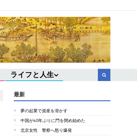
ライフと人生
最新
夢の起業で資産を溶かす
る
中国が40年ぶりに門を閉め始めた
北京女性 警察へ怒り爆発