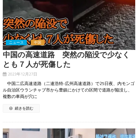
ニュース
中国
中国の高速道路 突然の陥没で少なく
とも７人が死傷した
2023年12月27日
中国二広高速道路（二連浩特-広州高速道路）で25日夜、内モンゴ
ル自治区ウランチャブ市から豊鎮にかけての区間で道路が陥没し、
複数の車両が穴に
続きを読む