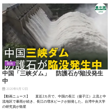
動画
中国「三峡ダム」 防護石が陥没発生
中
2020年9月12日
【動画ニュース】 直近2カ月で、中国の長江（揚子江）上流と中
流地区で暴雨が続き、長江の増水ピークが頻発した。台湾中央大学
の研究員が衛星