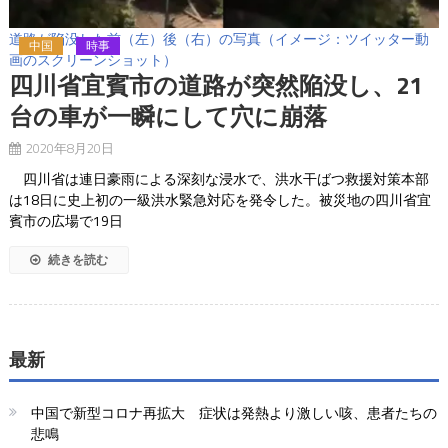
道路が陥没した前（左）後（右）の写真（イメージ：ツイッター動
中国
時事
画のスクリーンショット）
四川省宜賓市の道路が突然陥没し、21
台の車が一瞬にして穴に崩落
2020年8月20日
四川省は連日豪雨による深刻な浸水で、洪水干ばつ救援対策本部
は18日に史上初の一級洪水緊急対応を発令した。被災地の四川省宜
賓市の広場で19日
続きを読む
最新
中国で新型コロナ再拡大 症状は発熱より激しい咳、患者たちの
悲鳴