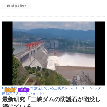
続きを読む
8つの排水口を開けて放流している三峡ダム（イメージ：ツイッター
中国
時事
動画のスクリーンショット）
最新研究「三峡ダムの防護石が陥没し
続けている」