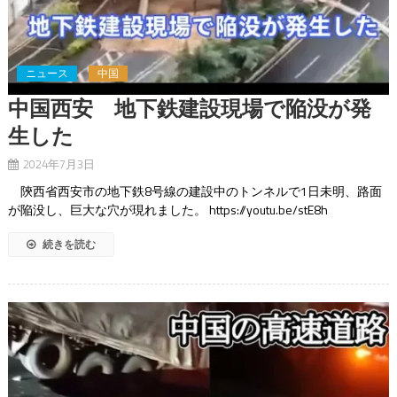
ニュース
中国
中国西安 地下鉄建設現場で陥没が発
生した
2024年7月3日
陝西省西安市の地下鉄8号線の建設中のトンネルで1日未明、路面
が陥没し、巨大な穴が現れました。 https://youtu.be/stE8h
続きを読む